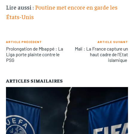
Lire aussi :
Poutine met encore en garde les
États-Unis
ARTICLE PRÉCÉDENT
ARTICLE SUIVANT
Prolongation de Mbappé : La
Mali : La France capture un
Liga porte plainte contre le
haut cadre de l’Etat
PSG
islamique
ARTICLES SIMAILAIRES