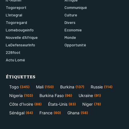
Togoreport
Communiqué
L’integral
Culture
Togoregard
Divers
Lomebougeinfo
Economie
Nouvelle d’Afrique
Monde
LeDefenseurInfo
Opportunité
228foot
Actu Lomé
ÉTIQUETTES
Togo
Mali
Burkina
Russie
(345)
(150)
(137)
(114)
Nigeria
Burkina Faso
Ukraine
(103)
(96)
(91)
Côte d’Ivoire
États-Unis
Niger
(88)
(83)
(78)
Sénégal
France
Ghana
(64)
(60)
(58)