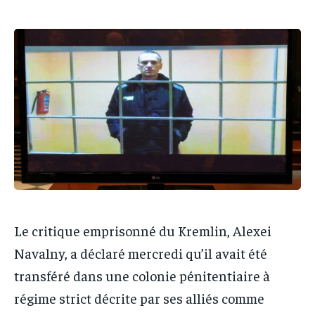
IT-ADMIN
IT-ADMIN
IT-ADMIN
IT-ADMIN
TOGOREPORT
TOGOREPORT
TOGOREPORT
TOGOREPORT
L’INTEGRAL
L’INTEGRAL
L’INTEGRAL
L’INTEGRAL
TOGOREGARD
TOGOREGARD
TOGOREGARD
TOGOREGARD
LOMEBOUGEINFO
LOMEBOUGEINFO
LOMEBOUGEINFO
LOMEBOUGEINFO
NOUVELLE D’AFRIQUE
NOUVELLE D’AFRIQUE
NOUVELLE D’AFRIQUE
NOUVELLE D’AFRIQUE
LEDEFENSEURINFO
LEDEFENSEURINFO
LEDEFENSEURINFO
LEDEFENSEURINFO
228FOOT
228FOOT
228FOOT
228FOOT
ACTU LOMÉ
ACTU LOMÉ
Le critique emprisonné du Kremlin, Alexei
ACTU LOMÉ
ACTU LOMÉ
Navalny, a déclaré mercredi qu’il avait été
transféré dans une colonie pénitentiaire à
régime strict décrite par ses alliés comme