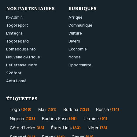
NOS PARTENIAIRES
RUBRIQUES
It-Admin
Afrique
Togoreport
Communiqué
L’integral
Culture
Togoregard
Divers
Lomebougeinfo
Economie
Nouvelle d’Afrique
Monde
LeDefenseurInfo
Opportunité
228foot
Actu Lomé
ÉTIQUETTES
Togo
Mali
Burkina
Russie
(346)
(151)
(138)
(114)
Nigeria
Burkina Faso
Ukraine
(103)
(96)
(91)
Côte d’Ivoire
États-Unis
Niger
(88)
(83)
(78)
Sénégal
France
Ghana
(64)
(60)
(58)