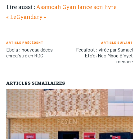
Lire aussi :
Asamoah Gyan lance son livre
« LeGyandary »
ARTICLE PRÉCÉDENT
ARTICLE SUIVANT
Ebola : nouveau décès
Fecafoot : virée par Samuel
enregistré en RDC
Eto’o, Ngo Mbog Binyet
menace
ARTICLES SIMAILAIRES