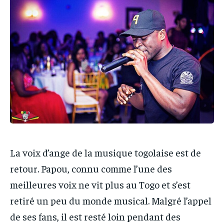
IT-ADMIN
IT-ADMIN
IT-ADMIN
IT-ADMIN
TOGOREPORT
TOGOREPORT
TOGOREPORT
TOGOREPORT
L’INTEGRAL
L’INTEGRAL
L’INTEGRAL
L’INTEGRAL
TOGOREGARD
TOGOREGARD
TOGOREGARD
TOGOREGARD
LOMEBOUGEINFO
LOMEBOUGEINFO
LOMEBOUGEINFO
LOMEBOUGEINFO
NOUVELLE D’AFRIQUE
NOUVELLE D’AFRIQUE
NOUVELLE D’AFRIQUE
NOUVELLE D’AFRIQUE
LEDEFENSEURINFO
LEDEFENSEURINFO
LEDEFENSEURINFO
LEDEFENSEURINFO
228FOOT
228FOOT
228FOOT
228FOOT
La voix d’ange de la musique togolaise est de
ACTU LOMÉ
ACTU LOMÉ
retour. Papou, connu comme l’une des
ACTU LOMÉ
ACTU LOMÉ
meilleures voix ne vit plus au Togo et s’est
retiré un peu du monde musical. Malgré l’appel
de ses fans, il est resté loin pendant des