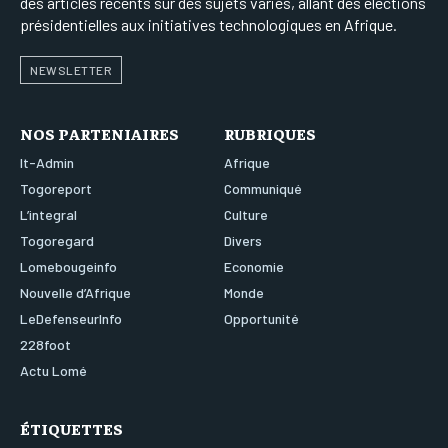
des articles récents sur des sujets variés, allant des élections
présidentielles aux initiatives technologiques en Afrique.
NEWSLETTER
NOS PARTENIAIRES
RUBRIQUES
It-Admin
Afrique
Togoreport
Communiqué
L’integral
Culture
Togoregard
Divers
Lomebougeinfo
Economie
Nouvelle d’Afrique
Monde
LeDefenseurInfo
Opportunité
228foot
Actu Lomé
ÉTIQUETTES