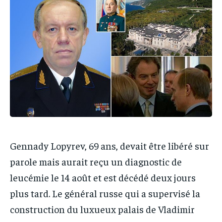
IT-ADMIN
IT-ADMIN
IT-ADMIN
IT-ADMIN
TOGOREPORT
TOGOREPORT
TOGOREPORT
TOGOREPORT
L’INTEGRAL
L’INTEGRAL
L’INTEGRAL
L’INTEGRAL
TOGOREGARD
TOGOREGARD
TOGOREGARD
TOGOREGARD
LOMEBOUGEINFO
LOMEBOUGEINFO
LOMEBOUGEINFO
LOMEBOUGEINFO
NOUVELLE D’AFRIQUE
NOUVELLE D’AFRIQUE
NOUVELLE D’AFRIQUE
NOUVELLE D’AFRIQUE
LEDEFENSEURINFO
LEDEFENSEURINFO
LEDEFENSEURINFO
LEDEFENSEURINFO
228FOOT
228FOOT
Gennady Lopyrev, 69 ans, devait être libéré sur
228FOOT
228FOOT
ACTU LOMÉ
ACTU LOMÉ
parole mais aurait reçu un diagnostic de
ACTU LOMÉ
ACTU LOMÉ
leucémie le 14 août et est décédé deux jours
plus tard. Le général russe qui a supervisé la
construction du luxueux palais de Vladimir