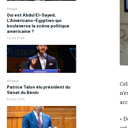
People
Qui est Abdul El-Sayed,
L’Américano-Égyptien qui
bouleverse la scène politique
américaine ?
7 août 2026
Afrique
Cel
Patrice Talon élu président du
n’e
Sénat du Bénin
6 août 2026
acc
« D
est