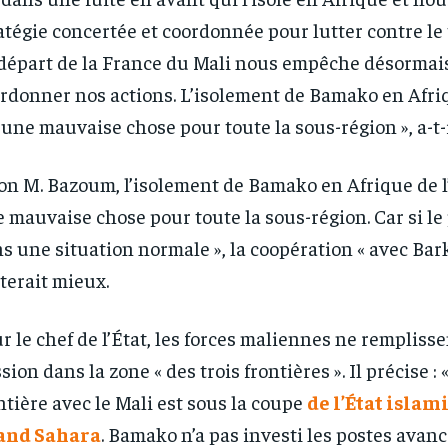
atégie concertée et coordonnée pour lutter contre le
départ de la France du Mali nous empêche désormai
rdonner nos actions. L’isolement de Bamako en Afriq
 une mauvaise chose pour toute la sous-région », a-t-il
RECOMMENDED
RECOMMENDED
on M. Bazoum, l’isolement de Bamako en Afrique de l
1-YEAR
1-YEAR
 mauvaise chose pour toute la sous-région. Car si le 
/ year
/ year
By agr
By agr
s and you
s and you
s une situation normale », la coopération « avec Bar
every m
every m
tly.
tly.
Pay now and you get access to exclusive
Pay now and you get access to exclusive
opt o
opt o
news and articles for a whole year.
news and articles for a whole year.
terait mieux.
r le chef de l’État, les forces maliennes ne remplisse
sion dans la zone « des trois frontières ». Il précise : 
ntière avec le Mali est sous la coupe
de l’État islam
and Sahara
. Bamako n’a pas investi les postes avan