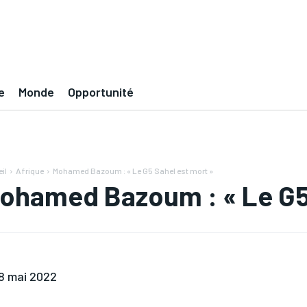
e
Monde
Opportunité
il
Afrique
Mohamed Bazoum : « Le G5 Sahel est mort »
ohamed Bazoum : « Le G5 
8 mai 2022