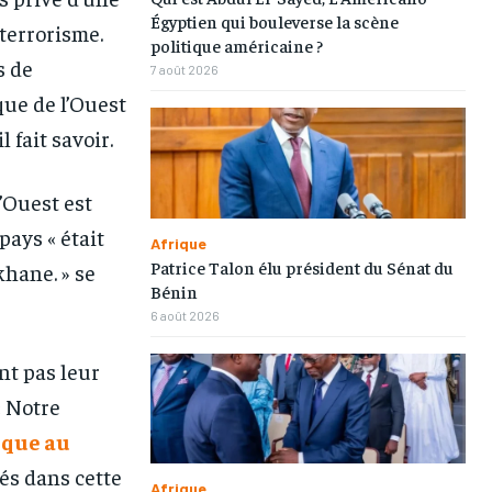
Égyptien qui bouleverse la scène
 terrorisme.
politique américaine ?
s de
7 août 2026
ue de l’Ouest
 fait savoir.
1-MONTH
1-MONTH
’Ouest est
/ month
/ month
pays « était
Afrique
eeing to this tier, you are billed
eeing to this tier, you are billed
Patrice Talon élu président du Sénat du
khane. » se
onth after the first one until you
onth after the first one until you
ut of the monthly subscription.
ut of the monthly subscription.
Bénin
6 août 2026
nt pas leur
« Notre
ique au
cés dans cette
Afrique