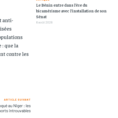
Le Bénin entre dans l’ère du
bicamérisme avec l’installation de son
Sénat
 anti-
6 août 2026
lisées
populations
 : que la
nt contre les
ARTICLE SUIVANT
oqué au Niger : les
orts introuvables