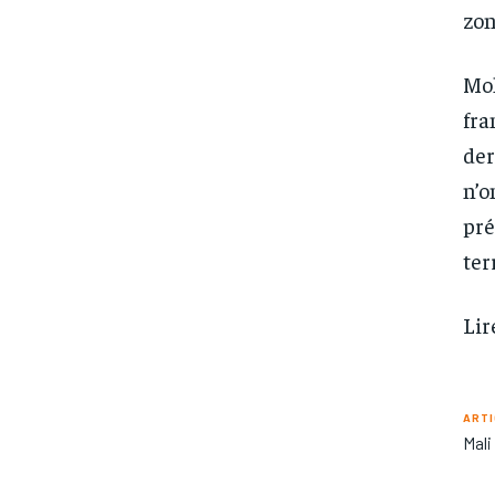
zon
Moh
fra
der
n’o
pré
ter
Lir
ARTI
Mali