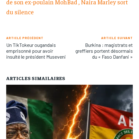
de son ex-poulain MohBad , Naira Marley sort
du silence
ARTICLE PRÉCÉDENT
ARTICLE SUIVANT
Un TikTokeur ougandais
Burkina : magistrats et
emprisonné pour avoir
greffiers portent désormais
insulté le président Museveni
du « Faso Danfani »
ARTICLES SIMAILAIRES