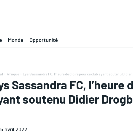
e
Monde
Opportunité
il
Afrique
Lys Sassandra FC, l’heure de gloire pour ce club ayant soutenu Didier..
ys Sassandra FC, l’heure d
yant soutenu Didier Drog
5 avril 2022