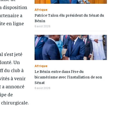
a disposition
TOGOREGARD
TOGOREGARD
TOGOREGARD
TOGOREGARD
Afrique
artenaire a
Patrice Talon élu président du Sénat du
LOMEBOUGEINFO
LOMEBOUGEINFO
LOMEBOUGEINFO
LOMEBOUGEINFO
Bénin
ite en ligne
6 août 2026
NOUVELLE D’AFRIQUE
NOUVELLE D’AFRIQUE
NOUVELLE D’AFRIQUE
NOUVELLE D’AFRIQUE
LEDEFENSEURINFO
LEDEFENSEURINFO
LEDEFENSEURINFO
LEDEFENSEURINFO
228FOOT
228FOOT
228FOOT
228FOOT
 s’est jeté
ACTU LOMÉ
ACTU LOMÉ
ACTU LOMÉ
ACTU LOMÉ
olonté. Un
Afrique
ff du club à
Le Bénin entre dans l’ère du
bicamérisme avec l’installation de son
ités à venir
Sénat
t a annoncé
6 août 2026
uipe de
chirurgicale.