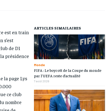
AFRIQUE
AFRIQUE
AFRIQUE
AFRIQUE
COMMUNIQUÉ
COMMUNIQUÉ
COMMUNIQUÉ
COMMUNIQUÉ
CULTURE
CULTURE
CULTURE
CULTURE
ARTICLES SIMAILAIRES
re est en train
DIVERS
DIVERS
DIVERS
DIVERS
n s’est
ECONOMIE
ECONOMIE
ECONOMIE
ECONOMIE
 club de D1
 la présidence
MONDE
MONDE
MONDE
MONDE
OPPORTUNITÉ
OPPORTUNITÉ
OPPORTUNITÉ
OPPORTUNITÉ
Monde
FIFA : Le boycott de la Coupe du monde
par l’UEFA reste d’actualité
e la page Lys
PARTENAIRES
PARTENAIRES
PARTENAIRES
PARTENAIRES
7 août 2026
00.000
IT-ADMIN
IT-ADMIN
IT-ADMIN
IT-ADMIN
que ce club
TOGOREPORT
TOGOREPORT
TOGOREPORT
TOGOREPORT
 du nombre
guise de
L’INTEGRAL
L’INTEGRAL
L’INTEGRAL
L’INTEGRAL