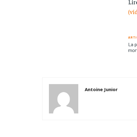
Lir
(ví
ARTI
La p
mor
Antoine Junior