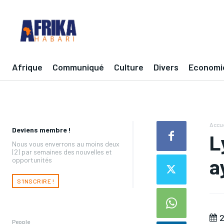
Afrique
Communiqué
Culture
Divers
Economi
Accue
Deviens membre !
L
Nous vous enverrons au moins deux
(2) par semaines des nouvelles et
a
opportunités
S'INSCRIRE !
2
People