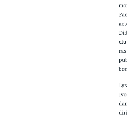
mon
Fac
act
Did
clu
ras
pub
bon
Lys
Ivo
dan
dir