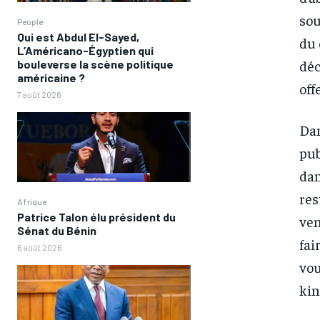
sou
People
Qui est Abdul El-Sayed,
du 
L’Américano-Égyptien qui
déc
bouleverse la scène politique
américaine ?
off
7 août 2026
Dan
pub
dan
res
Afrique
Patrice Talon élu président du
ven
Sénat du Bénin
fai
6 août 2026
vou
kin