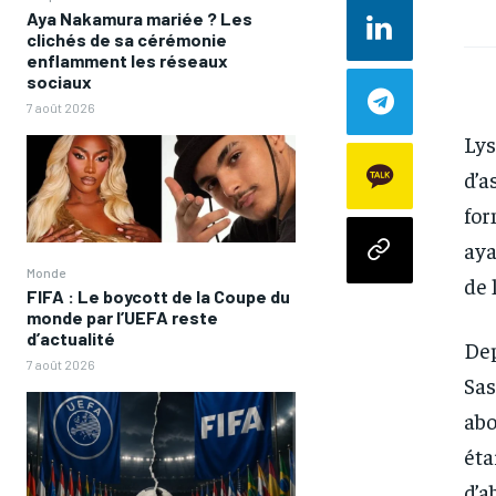
Aya Nakamura mariée ? Les
clichés de sa cérémonie
enflamment les réseaux
sociaux
7 août 2026
Lys
d’a
for
aya
Monde
de 
FIFA : Le boycott de la Coupe du
monde par l’UEFA reste
d’actualité
Dep
7 août 2026
Sas
abo
éta
d’a