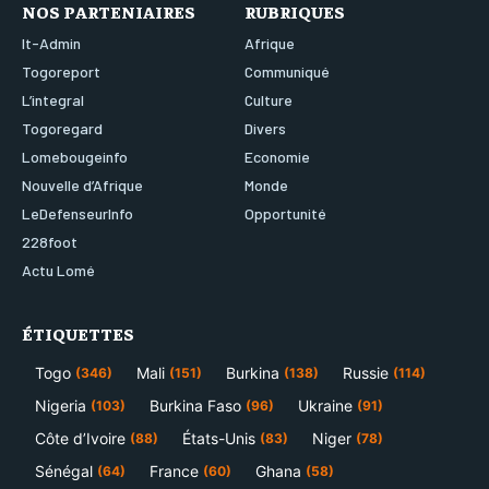
NOS PARTENIAIRES
RUBRIQUES
It-Admin
Afrique
Togoreport
Communiqué
L’integral
Culture
Togoregard
Divers
Lomebougeinfo
Economie
Nouvelle d’Afrique
Monde
LeDefenseurInfo
Opportunité
228foot
Actu Lomé
ÉTIQUETTES
Togo
Mali
Burkina
Russie
(346)
(151)
(138)
(114)
Nigeria
Burkina Faso
Ukraine
(103)
(96)
(91)
Côte d’Ivoire
États-Unis
Niger
(88)
(83)
(78)
Sénégal
France
Ghana
(64)
(60)
(58)