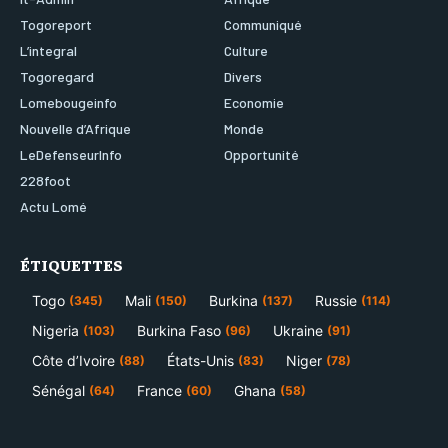
Togoreport
Communiqué
L’integral
Culture
Togoregard
Divers
Lomebougeinfo
Economie
Nouvelle d’Afrique
Monde
LeDefenseurInfo
Opportunité
228foot
Actu Lomé
ÉTIQUETTES
Togo
Mali
Burkina
Russie
(345)
(150)
(137)
(114)
Nigeria
Burkina Faso
Ukraine
(103)
(96)
(91)
Côte d’Ivoire
États-Unis
Niger
(88)
(83)
(78)
Sénégal
France
Ghana
(64)
(60)
(58)