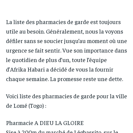
the first one until you opt out of the monthly
the first one until you opt out of the monthly
OPPORTUNITÉ
OPPORTUNITÉ
subscription.
subscription.
OPPORTUNITÉ
OPPORTUNITÉ
La liste des pharmacies de garde est toujours
PARTENAIRES
PARTENAIRES
PARTENAIRES
PARTENAIRES
utile au besoin. Généralement, nous la voyons
IT-ADMIN
IT-ADMIN
défiler sans se soucier jusqu’au moment où une
IT-ADMIN
IT-ADMIN
TOGOREPORT
TOGOREPORT
urgence se fait sentir. Vue son importance dans
TOGOREPORT
TOGOREPORT
L’INTEGRAL
L’INTEGRAL
le quotidien de plus d’un, toute l’équipe
L’INTEGRAL
L’INTEGRAL
d’Afrika Habari a décidé de vous la fournir
TOGOREGARD
TOGOREGARD
TOGOREGARD
TOGOREGARD
chaque semaine. La promesse reste une dette.
LOMEBOUGEINFO
LOMEBOUGEINFO
LOMEBOUGEINFO
LOMEBOUGEINFO
NOUVELLE D’AFRIQUE
NOUVELLE D’AFRIQUE
Voici liste des pharmacies de garde pour la ville
NOUVELLE D’AFRIQUE
NOUVELLE D’AFRIQUE
LEDEFENSEURINFO
LEDEFENSEURINFO
de Lomé (Togo) :
LEDEFENSEURINFO
LEDEFENSEURINFO
228FOOT
228FOOT
228FOOT
228FOOT
Pharmacie A DIEU LA GLOIRE
ACTU LOMÉ
ACTU LOMÉ
Sise à 200m du marché de Légbassito, sur le
ACTU LOMÉ
ACTU LOMÉ