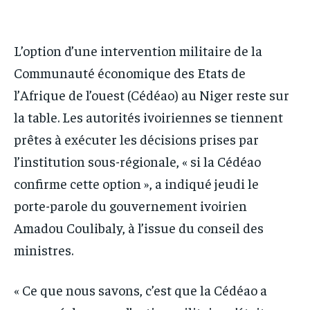
IT-ADMIN
IT-ADMIN
TOGOREPORT
TOGOREPORT
TOGOREPORT
TOGOREPORT
L’option d’une intervention militaire de la
L’INTEGRAL
L’INTEGRAL
L’INTEGRAL
L’INTEGRAL
Communauté économique des Etats de
TOGOREGARD
TOGOREGARD
l’Afrique de l’ouest (Cédéao) au Niger reste sur
TOGOREGARD
TOGOREGARD
LOMEBOUGEINFO
LOMEBOUGEINFO
la table. Les autorités ivoiriennes se tiennent
LOMEBOUGEINFO
LOMEBOUGEINFO
NOUVELLE D’AFRIQUE
NOUVELLE D’AFRIQUE
prêtes à exécuter les décisions prises par
NOUVELLE D’AFRIQUE
NOUVELLE D’AFRIQUE
LEDEFENSEURINFO
LEDEFENSEURINFO
l’institution sous-régionale, « si la Cédéao
LEDEFENSEURINFO
LEDEFENSEURINFO
confirme cette option », a indiqué jeudi le
228FOOT
228FOOT
228FOOT
228FOOT
porte-parole du gouvernement ivoirien
ACTU LOMÉ
ACTU LOMÉ
Amadou Coulibaly, à l’issue du conseil des
ACTU LOMÉ
ACTU LOMÉ
ministres.
« Ce que nous savons, c’est que la Cédéao a