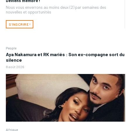
Deviens membre !
Nous vous enverrons au moins deux (2) par semaines des
nouvelles et opportunités
S'INSCRIRE !
People
Aya Nakamura et RK mariés : Son ex-compagne sort du
silence
8 août 2026
Afrique