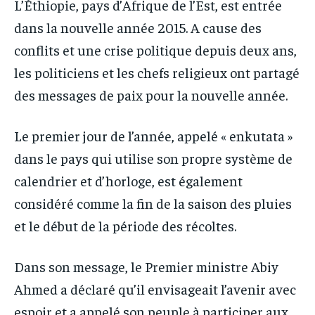
L’Éthiopie, pays d’Afrique de l’Est, est entrée
IT-ADMIN
IT-ADMIN
dans la nouvelle année 2015. A cause des
TOGOREPORT
TOGOREPORT
TOGOREPORT
TOGOREPORT
conflits et une crise politique depuis deux ans,
L’INTEGRAL
L’INTEGRAL
L’INTEGRAL
L’INTEGRAL
les politiciens et les chefs religieux ont partagé
TOGOREGARD
TOGOREGARD
des messages de paix pour la nouvelle année.
TOGOREGARD
TOGOREGARD
LOMEBOUGEINFO
LOMEBOUGEINFO
LOMEBOUGEINFO
LOMEBOUGEINFO
NOUVELLE D’AFRIQUE
NOUVELLE D’AFRIQUE
Le premier jour de l’année, appelé « enkutata »
NOUVELLE D’AFRIQUE
NOUVELLE D’AFRIQUE
dans le pays qui utilise son propre système de
LEDEFENSEURINFO
LEDEFENSEURINFO
LEDEFENSEURINFO
LEDEFENSEURINFO
calendrier et d’horloge, est également
228FOOT
228FOOT
considéré comme la fin de la saison des pluies
228FOOT
228FOOT
ACTU LOMÉ
ACTU LOMÉ
et le début de la période des récoltes.
ACTU LOMÉ
ACTU LOMÉ
Dans son message, le Premier ministre Abiy
Ahmed a déclaré qu’il envisageait l’avenir avec
espoir et a appelé son peuple à participer aux