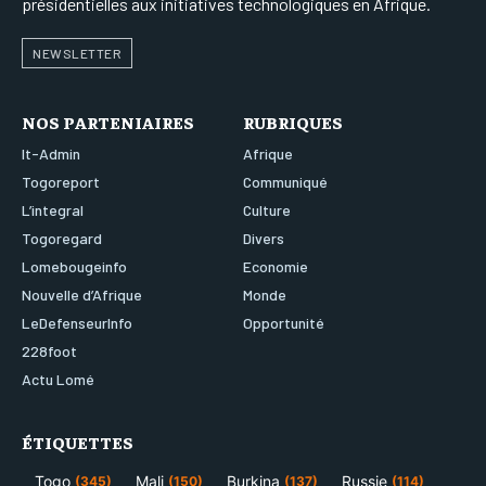
présidentielles aux initiatives technologiques en Afrique.
NEWSLETTER
NOS PARTENIAIRES
RUBRIQUES
It-Admin
Afrique
Togoreport
Communiqué
L’integral
Culture
Togoregard
Divers
Lomebougeinfo
Economie
Nouvelle d’Afrique
Monde
LeDefenseurInfo
Opportunité
228foot
Actu Lomé
ÉTIQUETTES
Togo
Mali
Burkina
Russie
(345)
(150)
(137)
(114)