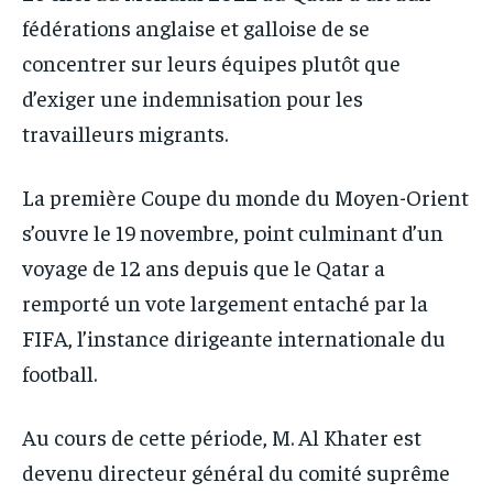
IT-ADMIN
IT-ADMIN
fédérations anglaise et galloise de se
IT-ADMIN
IT-ADMIN
concentrer sur leurs équipes plutôt que
TOGOREPORT
TOGOREPORT
TOGOREPORT
TOGOREPORT
d’exiger une indemnisation pour les
L’INTEGRAL
L’INTEGRAL
travailleurs migrants.
L’INTEGRAL
L’INTEGRAL
TOGOREGARD
TOGOREGARD
TOGOREGARD
TOGOREGARD
LOMEBOUGEINFO
LOMEBOUGEINFO
La première Coupe du monde du Moyen-Orient
LOMEBOUGEINFO
LOMEBOUGEINFO
s’ouvre le 19 novembre, point culminant d’un
NOUVELLE D’AFRIQUE
NOUVELLE D’AFRIQUE
NOUVELLE D’AFRIQUE
NOUVELLE D’AFRIQUE
voyage de 12 ans depuis que le Qatar a
LEDEFENSEURINFO
LEDEFENSEURINFO
LEDEFENSEURINFO
LEDEFENSEURINFO
remporté un vote largement entaché par la
228FOOT
228FOOT
FIFA, l’instance dirigeante internationale du
228FOOT
228FOOT
ACTU LOMÉ
ACTU LOMÉ
football.
ACTU LOMÉ
ACTU LOMÉ
Au cours de cette période, M. Al Khater est
devenu directeur général du comité suprême