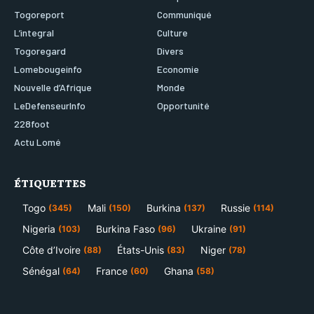
Togoreport
Communiqué
L’integral
Culture
Togoregard
Divers
Lomebougeinfo
Economie
Nouvelle d’Afrique
Monde
LeDefenseurInfo
Opportunité
228foot
Actu Lomé
ÉTIQUETTES
Togo
Mali
Burkina
Russie
(345)
(150)
(137)
(114)
Nigeria
Burkina Faso
Ukraine
(103)
(96)
(91)
Côte d’Ivoire
États-Unis
Niger
(88)
(83)
(78)
Sénégal
France
Ghana
(64)
(60)
(58)