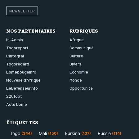
NEWSLETTER
NOS PARTENIAIRES
RUBRIQUES
It-Admin
Afrique
Togoreport
Communiqué
L’integral
Culture
Togoregard
Divers
Lomebougeinfo
Economie
Nouvelle d’Afrique
Monde
LeDefenseurInfo
Opportunité
228foot
Actu Lomé
ÉTIQUETTES
Togo
Mali
Burkina
Russie
(344)
(150)
(137)
(114)