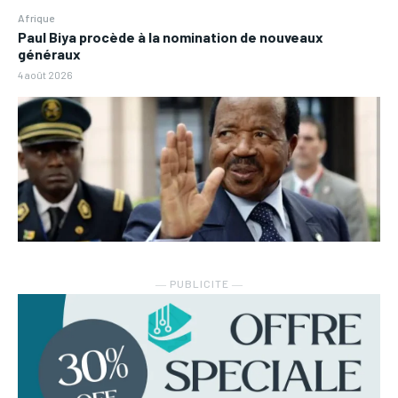
Afrique
Paul Biya procède à la nomination de nouveaux
généraux
4 août 2026
― PUBLICITE ―