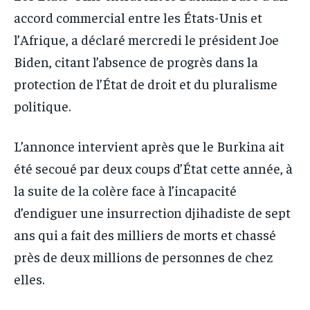
IT-ADMIN
IT-ADMIN
accord commercial entre les États-Unis et
IT-ADMIN
IT-ADMIN
TOGOREPORT
TOGOREPORT
l’Afrique, a déclaré mercredi le président Joe
TOGOREPORT
TOGOREPORT
Biden, citant l’absence de progrès dans la
L’INTEGRAL
L’INTEGRAL
L’INTEGRAL
L’INTEGRAL
protection de l’État de droit et du pluralisme
TOGOREGARD
TOGOREGARD
TOGOREGARD
TOGOREGARD
politique.
LOMEBOUGEINFO
LOMEBOUGEINFO
LOMEBOUGEINFO
LOMEBOUGEINFO
NOUVELLE D’AFRIQUE
NOUVELLE D’AFRIQUE
L’annonce intervient après que le Burkina ait
NOUVELLE D’AFRIQUE
NOUVELLE D’AFRIQUE
LEDEFENSEURINFO
LEDEFENSEURINFO
été secoué par deux coups d’État cette année, à
LEDEFENSEURINFO
LEDEFENSEURINFO
la suite de la colère face à l’incapacité
228FOOT
228FOOT
228FOOT
228FOOT
d’endiguer une insurrection djihadiste de sept
ACTU LOMÉ
ACTU LOMÉ
ACTU LOMÉ
ACTU LOMÉ
ans qui a fait des milliers de morts et chassé
près de deux millions de personnes de chez
elles.