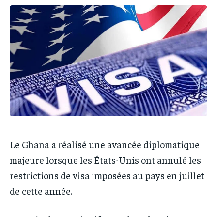
IT-ADMIN
IT-ADMIN
IT-ADMIN
IT-ADMIN
TOGOREPORT
TOGOREPORT
TOGOREPORT
TOGOREPORT
L’INTEGRAL
L’INTEGRAL
L’INTEGRAL
L’INTEGRAL
TOGOREGARD
TOGOREGARD
TOGOREGARD
TOGOREGARD
LOMEBOUGEINFO
LOMEBOUGEINFO
LOMEBOUGEINFO
LOMEBOUGEINFO
NOUVELLE D’AFRIQUE
NOUVELLE D’AFRIQUE
NOUVELLE D’AFRIQUE
NOUVELLE D’AFRIQUE
LEDEFENSEURINFO
LEDEFENSEURINFO
LEDEFENSEURINFO
LEDEFENSEURINFO
228FOOT
228FOOT
228FOOT
228FOOT
Le Ghana a réalisé une avancée diplomatique
ACTU LOMÉ
ACTU LOMÉ
majeure lorsque les États-Unis ont annulé les
ACTU LOMÉ
ACTU LOMÉ
restrictions de visa imposées au pays en juillet
de cette année.