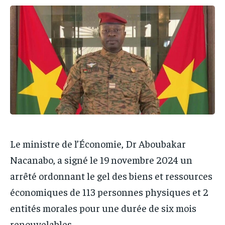
IT-ADMIN
IT-ADMIN
IT-ADMIN
IT-ADMIN
TOGOREPORT
TOGOREPORT
TOGOREPORT
TOGOREPORT
L’INTEGRAL
L’INTEGRAL
L’INTEGRAL
L’INTEGRAL
TOGOREGARD
TOGOREGARD
TOGOREGARD
TOGOREGARD
LOMEBOUGEINFO
LOMEBOUGEINFO
LOMEBOUGEINFO
LOMEBOUGEINFO
NOUVELLE D’AFRIQUE
NOUVELLE D’AFRIQUE
NOUVELLE D’AFRIQUE
NOUVELLE D’AFRIQUE
LEDEFENSEURINFO
LEDEFENSEURINFO
LEDEFENSEURINFO
LEDEFENSEURINFO
228FOOT
228FOOT
Le ministre de l’Économie, Dr Aboubakar
228FOOT
228FOOT
ACTU LOMÉ
ACTU LOMÉ
Nacanabo, a signé le 19 novembre 2024 un
ACTU LOMÉ
ACTU LOMÉ
arrêté ordonnant le gel des biens et ressources
économiques de 113 personnes physiques et 2
entités morales pour une durée de six mois
renouvelables.