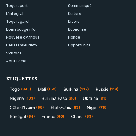
Togoreport
Communiqué
L’integral
Culture
Togoregard
Divers
Lomebougeinfo
Economie
Nouvelle d’Afrique
Monde
LeDefenseurInfo
Opportunité
228foot
Actu Lomé
ÉTIQUETTES
Togo
Mali
Burkina
Russie
(345)
(150)
(137)
(114)
Nigeria
Burkina Faso
Ukraine
(103)
(96)
(91)
Côte d’Ivoire
États-Unis
Niger
(88)
(83)
(78)
Sénégal
France
Ghana
(64)
(60)
(58)