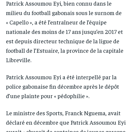
IT-ADMIN
IT-ADMIN
Patrick Assoumou Eyi, bien connu dans le
TOGOREPORT
TOGOREPORT
milieu du football gabonais sous le surnom de
TOGOREPORT
TOGOREPORT
L’INTEGRAL
L’INTEGRAL
« Capello », a été l’entraîneur de l’équipe
L’INTEGRAL
L’INTEGRAL
TOGOREGARD
TOGOREGARD
nationale des moins de 17 ans jusqu’en 2017 et
TOGOREGARD
TOGOREGARD
LOMEBOUGEINFO
LOMEBOUGEINFO
est depuis directeur technique de la ligue de
LOMEBOUGEINFO
LOMEBOUGEINFO
football de l’Estuaire, la province de la capitale
NOUVELLE D’AFRIQUE
NOUVELLE D’AFRIQUE
NOUVELLE D’AFRIQUE
NOUVELLE D’AFRIQUE
Libreville.
LEDEFENSEURINFO
LEDEFENSEURINFO
LEDEFENSEURINFO
LEDEFENSEURINFO
228FOOT
228FOOT
Patrick Assoumou Eyi a été interpellé par la
228FOOT
228FOOT
ACTU LOMÉ
ACTU LOMÉ
police gabonaise fin décembre après le dépôt
ACTU LOMÉ
ACTU LOMÉ
d’une plainte pour « pédophilie ».
Le ministre des Sports, Franck Nguema, avait
déclaré en décembre que Patrick Assoumou Eyi
aurait « abusait de centaines de jeunes garçons