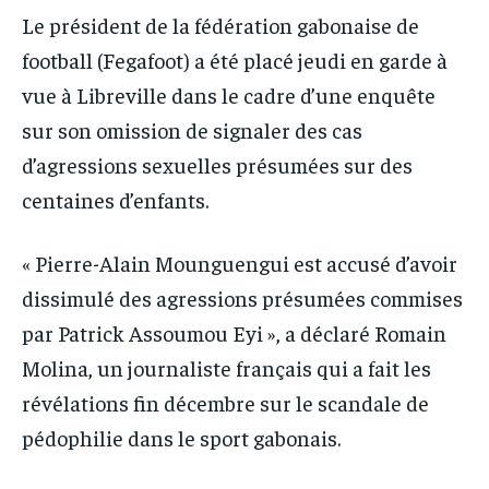
RECOMMENDED
RECOMMENDED
Mon compte
Mon compte
Le président de la fédération gabonaise de
football (Fegafoot) a été placé jeudi en garde à
RUBRIQUES
RUBRIQUES
1-YEAR
1-YEAR
RUBRIQUES
RUBRIQUES
vue à Libreville dans le cadre d’une enquête
AFRIQUE
AFRIQUE
/ year
/ year
sur son omission de signaler des cas
AFRIQUE
AFRIQUE
Pay now and you get access to exclusive news and
Pay now and you get access to exclusive news and
COMMUNIQUÉ
COMMUNIQUÉ
articles for a whole year.
articles for a whole year.
d’agressions sexuelles présumées sur des
COMMUNIQUÉ
COMMUNIQUÉ
CULTURE
CULTURE
centaines d’enfants.
CULTURE
CULTURE
DIVERS
DIVERS
DIVERS
DIVERS
« Pierre-Alain Mounguengui est accusé d’avoir
1-MONTH
1-MONTH
ECONOMIE
ECONOMIE
ECONOMIE
ECONOMIE
dissimulé des agressions présumées commises
/ month
/ month
MONDE
MONDE
par Patrick Assoumou Eyi », a déclaré Romain
By agreeing to this tier, you are billed every month after
By agreeing to this tier, you are billed every month after
MONDE
MONDE
the first one until you opt out of the monthly
the first one until you opt out of the monthly
OPPORTUNITÉ
OPPORTUNITÉ
subscription.
subscription.
Molina, un journaliste français qui a fait les
OPPORTUNITÉ
OPPORTUNITÉ
révélations fin décembre sur le scandale de
PARTENAIRES
PARTENAIRES
pédophilie dans le sport gabonais.
PARTENAIRES
PARTENAIRES
IT-ADMIN
IT-ADMIN