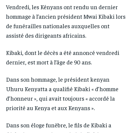
IT-ADMIN
IT-ADMIN
Vendredi, les Kényans ont rendu un dernier
TOGOREPORT
TOGOREPORT
TOGOREPORT
TOGOREPORT
hommage à l’ancien président Mwai Kibaki lors
L’INTEGRAL
L’INTEGRAL
de funérailles nationales auxquelles ont
L’INTEGRAL
L’INTEGRAL
TOGOREGARD
TOGOREGARD
assisté des dirigeants africains.
TOGOREGARD
TOGOREGARD
LOMEBOUGEINFO
LOMEBOUGEINFO
LOMEBOUGEINFO
LOMEBOUGEINFO
Kibaki, dont le décès a été annoncé vendredi
NOUVELLE D’AFRIQUE
NOUVELLE D’AFRIQUE
NOUVELLE D’AFRIQUE
NOUVELLE D’AFRIQUE
dernier, est mort à l’âge de 90 ans.
LEDEFENSEURINFO
LEDEFENSEURINFO
LEDEFENSEURINFO
LEDEFENSEURINFO
228FOOT
228FOOT
Dans son hommage, le président kenyan
228FOOT
228FOOT
Uhuru Kenyatta a qualifié Kibaki « d’homme
ACTU LOMÉ
ACTU LOMÉ
ACTU LOMÉ
ACTU LOMÉ
d’honneur », qui avait toujours « accordé la
priorité au Kenya et aux Kenyans ».
Dans son éloge funèbre, le fils de Kibaki a