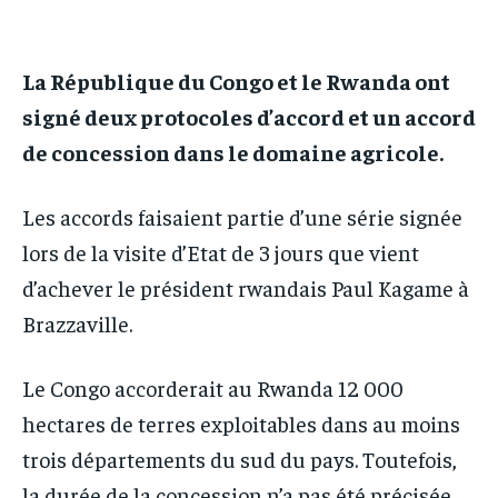
IT-ADMIN
IT-ADMIN
TOGOREPORT
TOGOREPORT
TOGOREPORT
TOGOREPORT
La République du Congo et le Rwanda ont
L’INTEGRAL
L’INTEGRAL
L’INTEGRAL
L’INTEGRAL
signé deux protocoles d’accord et un accord
TOGOREGARD
TOGOREGARD
TOGOREGARD
TOGOREGARD
de concession dans le domaine agricole.
LOMEBOUGEINFO
LOMEBOUGEINFO
LOMEBOUGEINFO
LOMEBOUGEINFO
NOUVELLE D’AFRIQUE
NOUVELLE D’AFRIQUE
Les accords faisaient partie d’une série signée
NOUVELLE D’AFRIQUE
NOUVELLE D’AFRIQUE
lors de la visite d’Etat de 3 jours que vient
LEDEFENSEURINFO
LEDEFENSEURINFO
LEDEFENSEURINFO
LEDEFENSEURINFO
d’achever le président rwandais Paul Kagame à
228FOOT
228FOOT
228FOOT
228FOOT
Brazzaville.
ACTU LOMÉ
ACTU LOMÉ
ACTU LOMÉ
ACTU LOMÉ
Le Congo accorderait au Rwanda 12 000
hectares de terres exploitables dans au moins
trois départements du sud du pays. Toutefois,
la durée de la concession n’a pas été précisée.