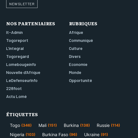
NEWSLETTER
NOS PARTENIAIRES
RUBRIQUES
It-Admin
Afrique
Togoreport
Communiqué
L’integral
Culture
Togoregard
Divers
Lomebougeinfo
Economie
Nouvelle d’Afrique
Monde
LeDefenseurInfo
Opportunité
228foot
Actu Lomé
ÉTIQUETTES
Togo
Mali
Burkina
Russie
(346)
(151)
(138)
(114)
Nigeria
Burkina Faso
Ukraine
(103)
(96)
(91)