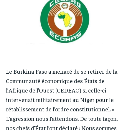
IT-ADMIN
IT-ADMIN
TOGOREPORT
TOGOREPORT
TOGOREPORT
TOGOREPORT
L’INTEGRAL
L’INTEGRAL
L’INTEGRAL
L’INTEGRAL
TOGOREGARD
TOGOREGARD
TOGOREGARD
TOGOREGARD
LOMEBOUGEINFO
LOMEBOUGEINFO
LOMEBOUGEINFO
LOMEBOUGEINFO
NOUVELLE D’AFRIQUE
NOUVELLE D’AFRIQUE
NOUVELLE D’AFRIQUE
NOUVELLE D’AFRIQUE
LEDEFENSEURINFO
LEDEFENSEURINFO
Le Burkina Faso a menacé de se retirer de la
LEDEFENSEURINFO
LEDEFENSEURINFO
228FOOT
228FOOT
Communauté économique des États de
228FOOT
228FOOT
l’Afrique de l’Ouest (CEDEAO) si celle-ci
ACTU LOMÉ
ACTU LOMÉ
ACTU LOMÉ
ACTU LOMÉ
intervenait militairement au Niger pour le
rétablissement de l’ordre constitutionnel. »
L’agression nous l’attendons. De toute façon,
nos chefs d’État l’ont déclaré : Nous sommes