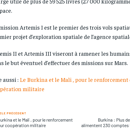
rge utile de plus de 59 525 livres (27 000 kilogramm
/ year
/ year
By agr
By agr
s and you
s and you
every m
every m
space.
tly.
tly.
Pay now and you get access to exclusive
Pay now and you get access to exclusive
opt o
opt o
news and articles for a whole year.
news and articles for a whole year.
mission Artemis I est le premier des trois vols spati
mier projet d’exploration spatiale de l’agence spatia
emis II et Artemis III viseront à ramener les humain
s le but éventuel d’effectuer des missions sur Mars.
e aussi :
Le Burkina et le Mali , pour le renforcement 
pération militaire
CLE PRÉCÉDENT
urkina et le Mali , pour le renforcement
Burkina : Plus de
eur coopération militaire
alimentent 230 comptes b