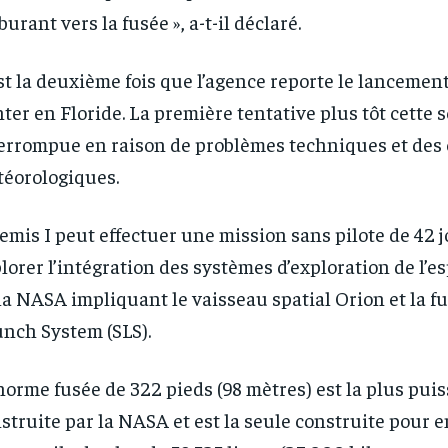
burant vers la fusée », a-t-il déclaré.
st la deuxième fois que l’agence reporte le lanceme
ter en Floride. La première tentative plus tôt cette 
errompue en raison de problèmes techniques et des 
éorologiques.
emis I peut effectuer une mission sans pilote de 42 jo
lorer l’intégration des systèmes d’exploration de l’e
la NASA impliquant le vaisseau spatial Orion et la f
nch System (SLS).
RECOMMENDED
RECOMMENDED
norme fusée de 322 pieds (98 mètres) est la plus pui
struite par la NASA et est la seule construite pour 
1-YEAR
1-YEAR