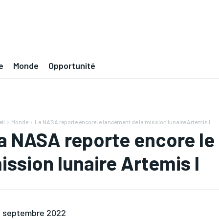
e
Monde
Opportunité
il
Monde
La NASA reporte encore le lancement de la mission lunaire Artemis I
a NASA reporte encore le
ission lunaire Artemis I
 septembre 2022