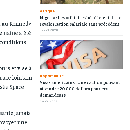
TOGOREGARD
TOGOREGARD
TOGOREGARD
TOGOREGARD
Afrique
LOMEBOUGEINFO
LOMEBOUGEINFO
LOMEBOUGEINFO
LOMEBOUGEINFO
Nigeria : Les militaires bénéficient d’une
nt au Kennedy
revalorisation salariale sans précédent
NOUVELLE D’AFRIQUE
NOUVELLE D’AFRIQUE
NOUVELLE D’AFRIQUE
NOUVELLE D’AFRIQUE
5 août 2026
semaine a été
LEDEFENSEURINFO
LEDEFENSEURINFO
LEDEFENSEURINFO
LEDEFENSEURINFO
conditions
228FOOT
228FOOT
228FOOT
228FOOT
ACTU LOMÉ
ACTU LOMÉ
ACTU LOMÉ
ACTU LOMÉ
urs et vise à
Opportunité
space lointain
Visas américains : Une caution pouvant
usée Space
atteindre 20 000 dollars pour ces
demandeurs
3 août 2026
ssante jamais
1-MONTH
1-MONTH
envoyer une
/ month
/ month