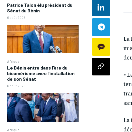
Patrice Talon élu président du
Sénat du Bénin
6 août 2026
La 
mis
deu
Afrique
Le Bénin entre dans l’ère du
« L
bicamérisme avec l’installation
de son Sénat
ten
6 août 2026
tra
sam
La 
déc
Afrique