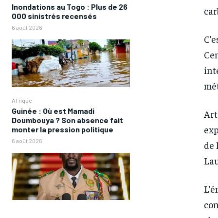
Inondations au Togo : Plus de 26
car
000 sinistrés recensés
6 août 2026
C’e
Cen
int
mét
Afrique
Guinée : Où est Mamadi
Art
Doumbouya ? Son absence fait
exp
monter la pression politique
6 août 2026
de 
Lau
L’é
FOREVER
FOREVER
con
/ forever
/ forever