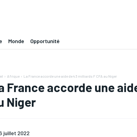
e
Monde
Opportunité
il
Afrique
La France accorde une aide de 43 milliards F CFA au Niger
a France accorde une aide
u Niger
6 juillet 2022