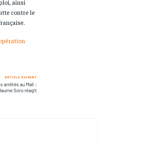
loi, ainsi
utte contre le
rançaise.
oopération
ARTICLE SUIVANT
ns arrêtés au Mali :
llaume Soro réagit