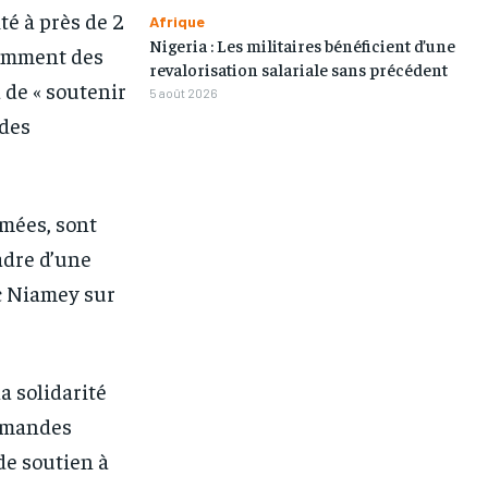
ité à près de 2
Afrique
Nigeria : Les militaires bénéficient d’une
tamment des
revalorisation salariale sans précédent
 de « soutenir
5 août 2026
 des
rmées, sont
cadre d’une
ec Niamey sur
la solidarité
demandes
de soutien à