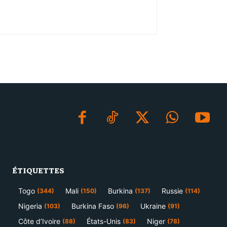
ÉTIQUETTES
Togo
Mali
Burkina
Russie
(344)
(150)
(137)
(114)
Nigeria
Burkina Faso
Ukraine
(103)
(96)
(91)
Côte d’Ivoire
États-Unis
Niger
(88)
(83)
(78)