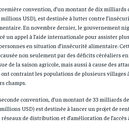
première convention, d’un montant de dix milliards 
 millions USD), est destinée à lutter contre l’insécur
mentaire. En novembre dernier, le gouvernement nig
cé un appel à l’aide internationale pour assister plus
personnes en situation d’insécurité alimentaire. Cet
 causée non seulement par des déficits céréaliers en
ssue de la saison agricole, mais aussi à cause des at
 ont contraint les populations de plusieurs villages
rs champs.
RECOMMENDED
RECOMMENDED
seconde convention, d’un montant de 33 milliards d
1-YEAR
1-YEAR
 millions USD) est destinée à lancer un projet de re
/ year
/ year
By agr
By agr
s and you
s and you
 réseaux de distribution et d’amélioration de l’accès à 
every m
every m
tly.
tly.
Pay now and you get access to exclusive
Pay now and you get access to exclusive
opt o
opt o
news and articles for a whole year.
news and articles for a whole year.