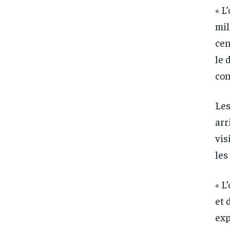
« L
mil
cen
le 
con
Les
arr
vis
les
« L
et 
exp