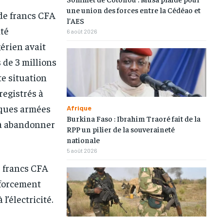
une union des forces entre la Cédéao et
de francs CFA
l’AES
ité
6 août 2026
érien avait
 de 3 millions
te situation
registrés à
taques armées
Afrique
Burkina Faso : Ibrahim Traoré fait de la
 à abandonner
RPP un pilier de la souveraineté
nationale
5 août 2026
1-MONTH
1-MONTH
e francs CFA
/ month
/ month
nforcement
eeing to this tier, you are billed
eeing to this tier, you are billed
l’électricité.
onth after the first one until you
onth after the first one until you
ut of the monthly subscription.
ut of the monthly subscription.