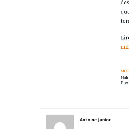
des
que
ter
Lir
mil
ARTI
Mali
Bam
Antoine Junior