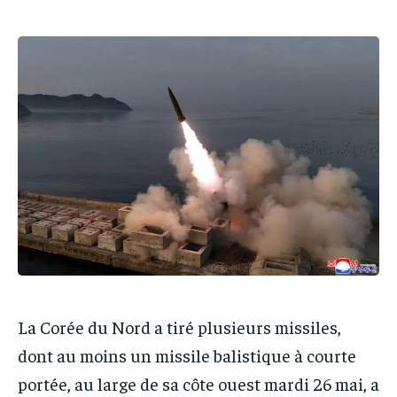
IT-ADMIN
IT-ADMIN
IT-ADMIN
IT-ADMIN
TOGOREPORT
TOGOREPORT
TOGOREPORT
TOGOREPORT
L’INTEGRAL
L’INTEGRAL
L’INTEGRAL
L’INTEGRAL
TOGOREGARD
TOGOREGARD
TOGOREGARD
TOGOREGARD
LOMEBOUGEINFO
LOMEBOUGEINFO
LOMEBOUGEINFO
LOMEBOUGEINFO
NOUVELLE D’AFRIQUE
NOUVELLE D’AFRIQUE
NOUVELLE D’AFRIQUE
NOUVELLE D’AFRIQUE
LEDEFENSEURINFO
LEDEFENSEURINFO
LEDEFENSEURINFO
LEDEFENSEURINFO
228FOOT
228FOOT
228FOOT
228FOOT
ACTU LOMÉ
ACTU LOMÉ
ACTU LOMÉ
ACTU LOMÉ
La Corée du Nord a tiré plusieurs missiles,
dont au moins un missile balistique à courte
portée, au large de sa côte ouest mardi 26 mai, a