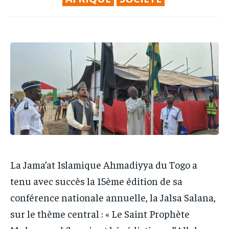
PARTENAIRES
PARTENAIRES
IT-ADMIN
IT-ADMIN
IT-ADMIN
IT-ADMIN
TOGOREPORT
TOGOREPORT
TOGOREPORT
TOGOREPORT
L’INTEGRAL
L’INTEGRAL
L’INTEGRAL
L’INTEGRAL
TOGOREGARD
TOGOREGARD
TOGOREGARD
TOGOREGARD
LOMEBOUGEINFO
LOMEBOUGEINFO
LOMEBOUGEINFO
LOMEBOUGEINFO
NOUVELLE D’AFRIQUE
NOUVELLE D’AFRIQUE
NOUVELLE D’AFRIQUE
NOUVELLE D’AFRIQUE
LEDEFENSEURINFO
LEDEFENSEURINFO
LEDEFENSEURINFO
LEDEFENSEURINFO
228FOOT
228FOOT
228FOOT
228FOOT
La Jama’at Islamique Ahmadiyya du Togo a
ACTU LOMÉ
ACTU LOMÉ
ACTU LOMÉ
ACTU LOMÉ
tenu avec succès la 15ème édition de sa
conférence nationale annuelle, la Jalsa Salana,
sur le thème central : « Le Saint Prophète