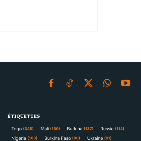
ÉTIQUETTES
Togo
Mali
Burkina
Russie
(345)
(150)
(137)
(114)
Nigeria
Burkina Faso
Ukraine
(103)
(96)
(91)