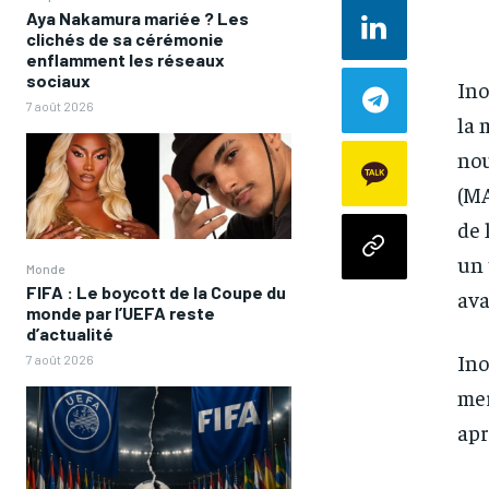
Aya Nakamura mariée ? Les
clichés de sa cérémonie
enflamment les réseaux
sociaux
Ino
7 août 2026
la 
nou
(MA
de 
un 
Monde
FIFA : Le boycott de la Coupe du
ava
monde par l’UEFA reste
d’actualité
Ino
7 août 2026
mer
apr