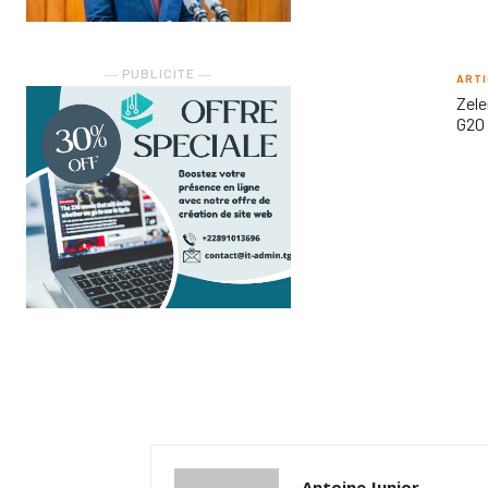
― PUBLICITE ―
ARTI
Zele
G20
Antoine Junior