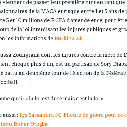
ls viennent de passer leur première nuit en tant que
sionnaires de la MACA et risque entre 1 et 5 ans de 
re 5 et 10 millions de F CFA d’amende et ce, pour êtr
coup de la loi interdisant les injures publiques et gro
on les informations de
Burkina 24
.
ussa Zoungrana dont les injures contre la mère de 
ient choqué plus d’un, est un partisan de Sory Diaba
té battu au deuxième tour de l’élection de la Fédérat
football.
RECOMMENDED
RECOMMENDED
me quoi : « la loi est dure mais c’est la loi »
1-YEAR
1-YEAR
e aussi :
Lys Sassandra FC, l’heure de gloire pour ce 
/ year
/ year
By agr
By agr
s and you
s and you
every m
every m
tly.
tly.
tenu Didier Drogba
Pay now and you get access to exclusive
Pay now and you get access to exclusive
opt o
opt o
news and articles for a whole year.
news and articles for a whole year.