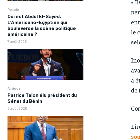
« I
People
pen
Qui est Abdul El-Sayed,
ent
L’Américano-Égyptien qui
bouleverse la scène politique
le 
américaine ?
sel
7 août 2026
Ino
ava
a é
Afrique
de 
Patrice Talon élu président du
Sénat du Bénin
Com
6 août 2026
FOREVER
FOREVER
/ forever
/ forever
Lir
Sign up with just an email addres
Sign up with just an email addres
get access to this tier instan
get access to this tier instan
sou