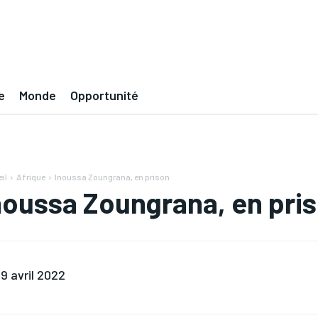
e
Monde
Opportunité
il
Afrique
Inoussa Zoungrana, en prison
noussa Zoungrana, en pri
9 avril 2022