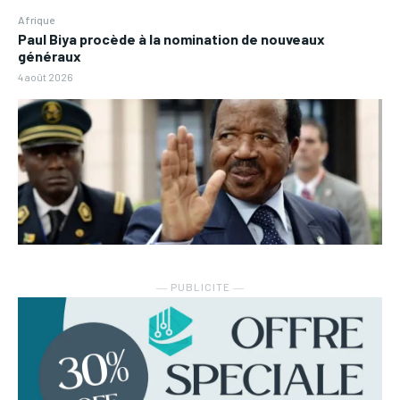
Afrique
Paul Biya procède à la nomination de nouveaux
généraux
4 août 2026
― PUBLICITE ―