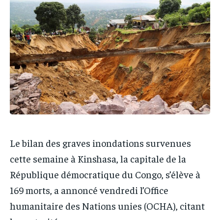
IT-ADMIN
IT-ADMIN
TOGOREPORT
TOGOREPORT
TOGOREPORT
TOGOREPORT
L’INTEGRAL
L’INTEGRAL
L’INTEGRAL
L’INTEGRAL
TOGOREGARD
TOGOREGARD
TOGOREGARD
TOGOREGARD
LOMEBOUGEINFO
LOMEBOUGEINFO
LOMEBOUGEINFO
LOMEBOUGEINFO
NOUVELLE D’AFRIQUE
NOUVELLE D’AFRIQUE
NOUVELLE D’AFRIQUE
NOUVELLE D’AFRIQUE
LEDEFENSEURINFO
LEDEFENSEURINFO
LEDEFENSEURINFO
LEDEFENSEURINFO
228FOOT
228FOOT
228FOOT
228FOOT
Le bilan des graves inondations survenues
ACTU LOMÉ
ACTU LOMÉ
cette semaine à Kinshasa, la capitale de la
ACTU LOMÉ
ACTU LOMÉ
République démocratique du Congo, s’élève à
169 morts, a annoncé vendredi l’Office
humanitaire des Nations unies (OCHA), citant