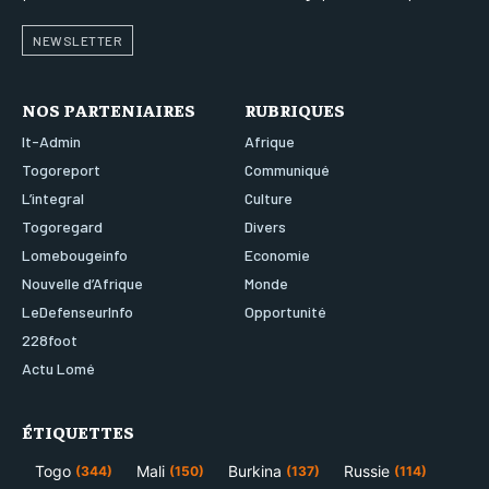
NEWSLETTER
NOS PARTENIAIRES
RUBRIQUES
It-Admin
Afrique
Togoreport
Communiqué
L’integral
Culture
Togoregard
Divers
Lomebougeinfo
Economie
Nouvelle d’Afrique
Monde
LeDefenseurInfo
Opportunité
228foot
Actu Lomé
ÉTIQUETTES
Togo
Mali
Burkina
Russie
(344)
(150)
(137)
(114)