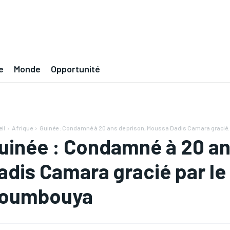
e
Monde
Opportunité
il
Afrique
Guinée : Condamné à 20 ans de prison, Moussa Dadis Camara gracié..
uinée : Condamné à 20 an
adis Camara gracié par l
oumbouya