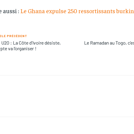
e aussi :
Le Ghana expulse 250 ressortissants burki
CLE PRÉCÉDENT
U20 : La Côte d’Ivoire désiste,
Le Ramadan au Togo, c’e
ypte va l’organiser !