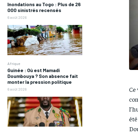
Inondations au Togo : Plus de 26
000 sinistrés recensés
6 août 2026
Afrique
Guinée : Où est Mamadi
Doumbouya ? Son absence fait
monter la pression politique
Ce 
6 août 2026
con
l’h
été
Do