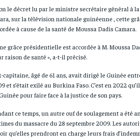
RECOMMENDED
RECOMMENDED
on le décret lu par le ministre secrétaire général à l
ra, sur la télévision nationale guinéenne , cette grâ
1-YEAR
1-YEAR
ordée à cause de la santé de Moussa Dadis Camara.
/ year
/ year
By agr
By agr
s and you
s and you
every m
every m
tly.
tly.
Pay now and you get access to exclusive
Pay now and you get access to exclusive
opt o
opt o
news and articles for a whole year.
news and articles for a whole year.
ne grâce présidentielle est accordée à M. Moussa D
r raison de santé », a-t-il précisé.
x-capitaine, âgé de 61 ans, avait dirigé le Guinée ent
9 et s’était exilé au Burkina Faso. C’est en 2022 qu’il
Guinée pour faire face à la justice de son pays.
dant ce temps, un autre ouf de soulagement a été a
times du massacre du 28 septembre 2009. Les autorit
oir qu’elles prendront en charge leurs frais d’indemn