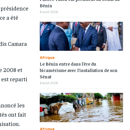
Bénin
a présidence
1-MONTH
1-MONTH
6 août 2026
ce a été
/ month
/ month
eeing to this tier, you are billed
eeing to this tier, you are billed
onth after the first one until you
onth after the first one until you
ut of the monthly subscription.
ut of the monthly subscription.
adis Camara
Afrique
Le Bénin entre dans l’ère du
re 2008 et
bicamérisme avec l’installation de son
Sénat
 est reparti
6 août 2026
nnoncé les
és ont fait
isation.
Afrique