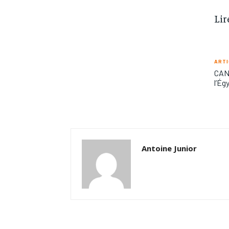
Lir
ARTI
CAN 
l’Ég
Antoine Junior