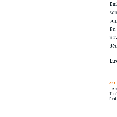
Emb
son
sup
En 
nov
dém
Lir
ARTI
Le c
Tchi
l’on