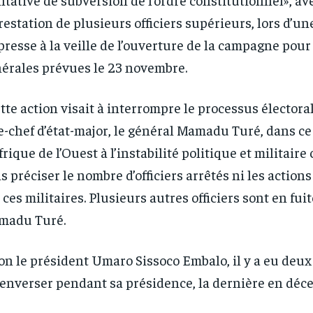
rrestation de plusieurs officiers supérieurs, lors d’u
presse à la veille de l’ouverture de la campagne pour 
érales prévues le 23 novembre.
RECOMMENDED
RECOMMENDED
tte action visait à interrompre le processus électoral
1-YEAR
1-YEAR
e-chef d’état-major, le général Mamadu Turé, dans ce
/ year
/ year
By agr
By agr
frique de l’Ouest à l’instabilité politique et militaire
s and you
s and you
every m
every m
tly.
tly.
Pay now and you get access to exclusive
Pay now and you get access to exclusive
opt o
opt o
s préciser le nombre d’officiers arrêtés ni les action
news and articles for a whole year.
news and articles for a whole year.
 ces militaires. Plusieurs autres officiers sont en fuit
madu Turé.
on le président Umaro Sissoco Embalo, il y a eu deux
renverser pendant sa présidence, la dernière en déc