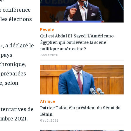
ne conférence
les élections
People
Qui est Abdul El-Sayed, L’Américano-
Égyptien qui bouleverse la scène
1-MONTH
1-MONTH
», a déclaré le
politique américaine ?
 pays
/ month
/ month
7 août 2026
eeing to this tier, you are billed
eeing to this tier, you are billed
 chronique,
onth after the first one until you
onth after the first one until you
ut of the monthly subscription.
ut of the monthly subscription.
s préparées
e, selon
Afrique
Patrice Talon élu président du Sénat du
 tentatives de
Bénin
embre 2021.
6 août 2026