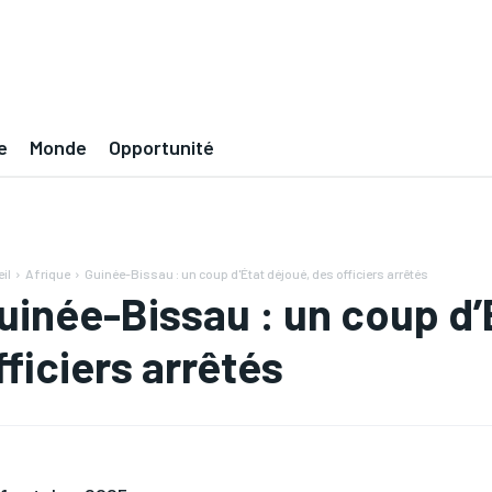
e
Monde
Opportunité
il
Afrique
Guinée-Bissau : un coup d'État déjoué, des officiers arrêtés
uinée-Bissau : un coup d’
fficiers arrêtés