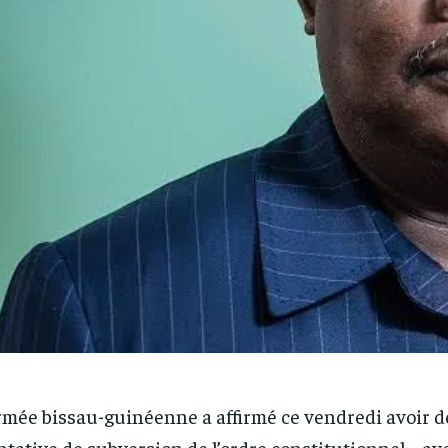
rmée bissau-guinéenne a affirmé ce vendredi avoir 
ntative de subversion de l’ordre constitutionnel», av