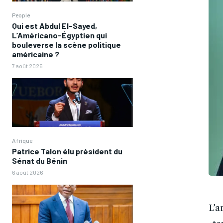
People
Qui est Abdul El-Sayed,
L’Américano-Égyptien qui
bouleverse la scène politique
américaine ?
7 août 2026
Afrique
Patrice Talon élu président du
Sénat du Bénin
6 août 2026
L’a
«te