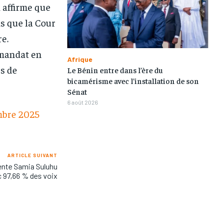
i affirme que
is que la Cour
re.
 mandat en
Afrique
s de
Le Bénin entre dans l’ère du
bicamérisme avec l’installation de son
Sénat
6 août 2026
embre 2025
ARTICLE SUIVANT
dente Samia Suluhu
 97,66 % des voix