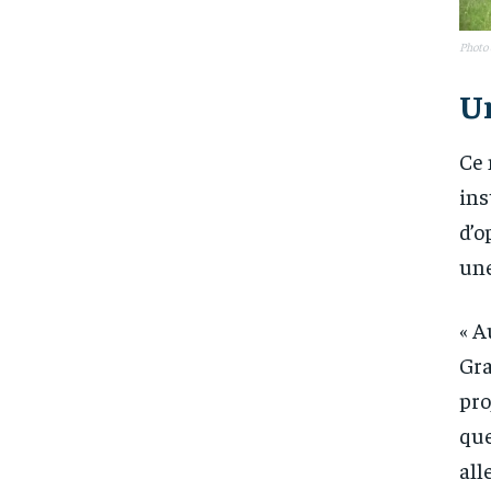
Photo 
U
Ce 
ins
d’o
une
« A
Gra
pro
que
all