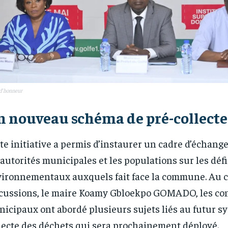
d’honneur
 nouveau schéma de pré-collecte
te initiative a permis d’instaurer un cadre d’échange
 autorités municipales et les populations sur les défi
ironnementaux auxquels fait face la commune. Au c
cussions, le maire Koamy Gbloekpo GOMADO, les con
RECOMMENDED
RECOMMENDED
icipaux ont abordé plusieurs sujets liés au futur s
lecte des déchets qui sera prochainement déployé.