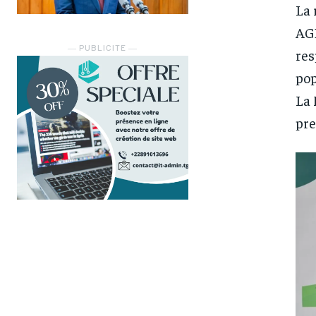
La 
AGB
― PUBLICITE ―
res
pop
La 
pre