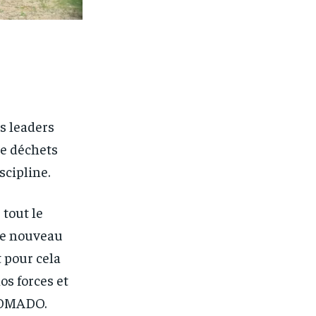
es leaders
de déchets
scipline.
 tout le
 le nouveau
t pour cela
os forces et
 GOMADO.