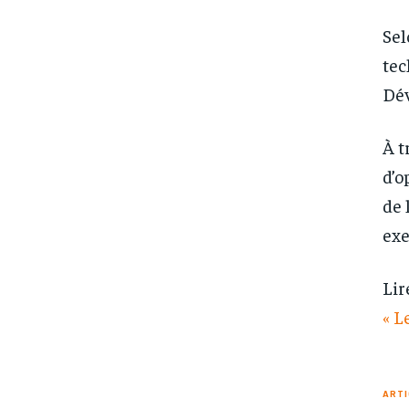
Sel
tec
Dé
À t
d’o
de 
exe
Lir
« L
ARTI