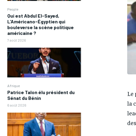
People
Qui est Abdul El-Sayed,
L’Américano-Égyptien qui
bouleverse la scène politique
américaine ?
7 août 2026
Afrique
Patrice Talon élu président du
Le 
Sénat du Bénin
la 
6 août 2026
lea
des