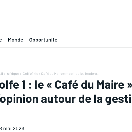
e
Monde
Opportunité
il
Afrique
Golfe 1 : le « Café du Maire » mobilise les leaders...
olfe 1 : le « Café du Maire 
’opinion autour de la ges
8 mai 2026