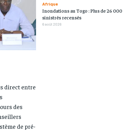
Afrique
Inondations au Togo : Plus de 26 000
sinistrés recensés
6 août 2026
s direct entre
s
ours des
seillers
ystème de pré-
1-MONTH
1-MONTH