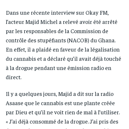
IT-ADMIN
IT-ADMIN
TOGOREPORT
TOGOREPORT
Dans une récente interview sur Okay FM,
TOGOREPORT
TOGOREPORT
l’acteur Majid Michel a relevé avoir été arrêté
L’INTEGRAL
L’INTEGRAL
L’INTEGRAL
L’INTEGRAL
par les responsables de la Commission de
TOGOREGARD
TOGOREGARD
TOGOREGARD
TOGOREGARD
contrôle des stupéfiants (NACOB) du Ghana.
LOMEBOUGEINFO
LOMEBOUGEINFO
En effet, il a plaidé en faveur de la légalisation
LOMEBOUGEINFO
LOMEBOUGEINFO
NOUVELLE D’AFRIQUE
NOUVELLE D’AFRIQUE
du cannabis et a déclaré qu’il avait déjà touché
NOUVELLE D’AFRIQUE
NOUVELLE D’AFRIQUE
LEDEFENSEURINFO
LEDEFENSEURINFO
à la drogue pendant une émission radio en
LEDEFENSEURINFO
LEDEFENSEURINFO
direct.
228FOOT
228FOOT
228FOOT
228FOOT
ACTU LOMÉ
ACTU LOMÉ
Il y a quelques jours, Majid a dit sur la radio
ACTU LOMÉ
ACTU LOMÉ
Asaase que le cannabis est une plante créée
par Dieu et qu’il ne voit rien de mal à l’utiliser.
« J’ai déjà consommé de la drogue. J’ai pris des