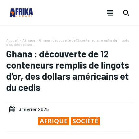
Accueil
Afrique
Ghana : découverte de 12 conteneurs remplis de lingots
d'or, des dollars...
Ghana : découverte de 12
conteneurs remplis de lingots
d’or, des dollars américains et
NEWSLETTER
NEWSLETTER
NEWSLETTER
NEWSLETTER
du cedis
AFRIKAHABARI | L'information en continue
AFRIKAHABARI | L'information en continue
AFRIKAHABARI | L'information en continue
AFRIKAHABARI | L'information en continue
Lorem ipsum dolor sit amet, consectetur adipiscing elit, sed
Lorem ipsum dolor sit amet, consectetur adipiscing elit, sed
Lorem ipsum dolor sit amet, consectetur adipiscing
Lorem ipsum dolor sit amet, consectetur adipiscing
FOREVER
FOREVER
13 février 2025
do eiusmod tempor incididunt ut labore et dolore magna
do eiusmod tempor incididunt ut labore et dolore magna
elit, sed do eiusmod tempor incididunt ut labore et
elit, sed do eiusmod tempor incididunt ut labore et
aliqua. Ut enim ad minim veniam, quis nostrud exercitation
aliqua. Ut enim ad minim veniam, quis nostrud exercitation
dolore magna aliqua. Ut enim ad minim veniam, quis
dolore magna aliqua. Ut enim ad minim veniam, quis
/ forever
/ forever
AFRIQUE
SOCIÉTÉ
ullamco laboris nisi ut aliquip ex ea commodo consequat.
ullamco laboris nisi ut aliquip ex ea commodo consequat.
nostrud exercitation ullamco laboris nisi ut aliquip ex
nostrud exercitation ullamco laboris nisi ut aliquip ex
Sign up with just an email address and you get access to
Sign up with just an email address and you get access to
Duis aute irure dolor in reprehenderit in voluptate velit esse
Duis aute irure dolor in reprehenderit in voluptate velit esse
ea commodo consequat. Duis aute irure dolor in
ea commodo consequat. Duis aute irure dolor in
this tier instantly.
this tier instantly.
cillum dolore eu fugiat nulla pariatur.
cillum dolore eu fugiat nulla pariatur.
reprehenderit in voluptate velit esse cillum dolore eu
reprehenderit in voluptate velit esse cillum dolore eu