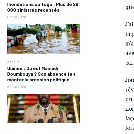
Inondations au Togo : Plus de 26
que
000 sinistrés recensés
6 août 2026
J’a
imp
m’a
ave
car
Afrique
Guinée : Où est Mamadi
Doumbouya ? Son absence fait
Jou
monter la pression politique
6 août 2026
rêv
un 
nom
faç
lor