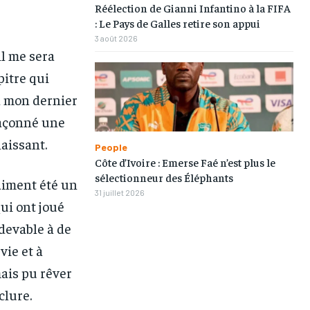
Réélection de Gianni Infantino à la FIFA
TOGOREGARD
TOGOREGARD
TOGOREGARD
TOGOREGARD
: Le Pays de Galles retire son appui
3 août 2026
LOMEBOUGEINFO
LOMEBOUGEINFO
LOMEBOUGEINFO
LOMEBOUGEINFO
il me sera
NOUVELLE D’AFRIQUE
NOUVELLE D’AFRIQUE
NOUVELLE D’AFRIQUE
NOUVELLE D’AFRIQUE
pitre qui
à mon dernier
LEDEFENSEURINFO
LEDEFENSEURINFO
LEDEFENSEURINFO
LEDEFENSEURINFO
 façonné une
228FOOT
228FOOT
228FOOT
228FOOT
aissant.
People
ACTU LOMÉ
ACTU LOMÉ
ACTU LOMÉ
ACTU LOMÉ
Côte d’Ivoire : Emerse Faé n’est plus le
sélectionneur des Éléphants
raiment été un
31 juillet 2026
ui ont joué
devable à de
ie et à
ais pu rêver
clure.