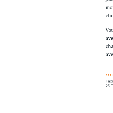
mom
che
Vou
ave
cha
ave
ARTI
Taxi
25 F