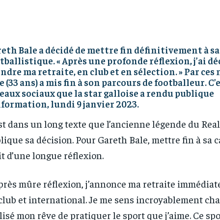
eth Bale a décidé de mettre fin définitivement à sa
tballistique. « Après une profonde réflexion, j’ai dé
ndre ma retraite, en club et en sélection. » Par ces
e (33 ans) a mis fin à son parcours de footballeur. C’e
eaux sociaux que la star galloise a rendu publique
nformation, lundi 9 janvier 2023.
st dans un long texte que l’ancienne légende du Rea
lique sa décision. Pour Gareth Bale, mettre fin à sa ca
it d’une longue réflexion.
près mûre réflexion, j’annonce ma retraite immédiate
club et international. Je me sens incroyablement ch
lisé mon rêve de pratiquer le sport que j’aime. Ce spo