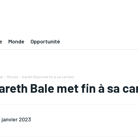
e
Monde
Opportunité
il
Monde
Gareth Bale met fin à sa carrière
areth Bale met fin à sa ca
 janvier 2023