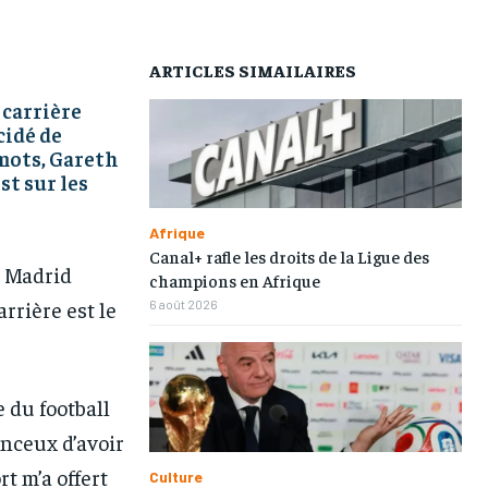
AFRIQUE
AFRIQUE
AFRIQUE
AFRIQUE
ARTICLES SIMAILAIRES
COMMUNIQUÉ
COMMUNIQUÉ
COMMUNIQUÉ
COMMUNIQUÉ
 carrière
CULTURE
CULTURE
CULTURE
CULTURE
cidé de
DIVERS
DIVERS
DIVERS
DIVERS
 mots, Gareth
st sur les
ECONOMIE
ECONOMIE
ECONOMIE
ECONOMIE
Afrique
MONDE
MONDE
MONDE
MONDE
Canal+ rafle les droits de la Ligue des
l Madrid
OPPORTUNITÉ
OPPORTUNITÉ
OPPORTUNITÉ
OPPORTUNITÉ
champions en Afrique
rrière est le
6 août 2026
PARTENAIRES
PARTENAIRES
PARTENAIRES
PARTENAIRES
IT-ADMIN
IT-ADMIN
IT-ADMIN
IT-ADMIN
 du football
TOGOREPORT
TOGOREPORT
TOGOREPORT
TOGOREPORT
anceux d’avoir
rt m’a offert
L’INTEGRAL
L’INTEGRAL
L’INTEGRAL
L’INTEGRAL
Culture