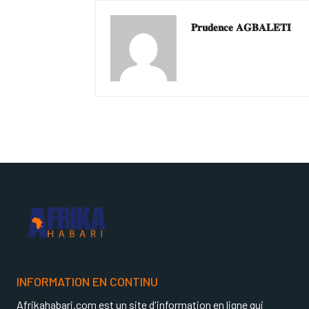
𝐏𝐫𝐮𝐝𝐞𝐧𝐜𝐞 𝐀𝐆𝐁𝐀𝐋𝐄𝐓𝐈
INFORMATION EN CONTINU
Afrikahabari.com est un site d'information en ligne qui