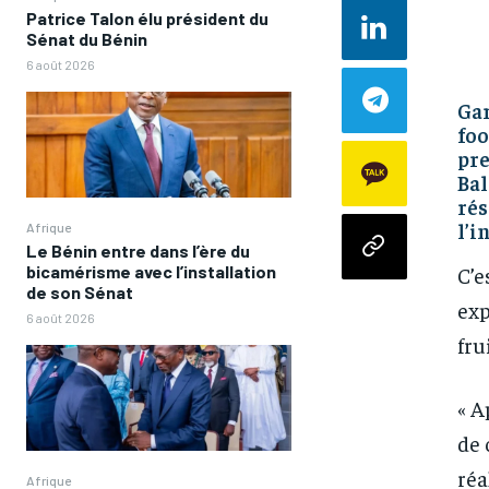
Patrice Talon élu président du
Sénat du Bénin
6 août 2026
Gar
foo
pre
Bal
rés
l’i
Afrique
Le Bénin entre dans l’ère du
C’e
bicamérisme avec l’installation
de son Sénat
exp
6 août 2026
fru
« A
de 
réa
Afrique