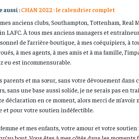
e aussi :
CHAN 2022 : le calendrier complet
 mes anciens clubs, Southampton, Tottenham, Real M
in LAFC. À tous mes anciens managers et entraîneur
RECOMMENDED
RECOMMENDED
sonnel de l’arrière-boutique, à mes coéquipiers, à to
1-YEAR
1-YEAR
oués, à mes agents, à mes amis et à ma famille, l’im
z eu est incommensurable.
/ year
/ year
By agr
By agr
s and you
s and you
every m
every m
tly.
tly.
Pay now and you get access to exclusive
Pay now and you get access to exclusive
opt o
opt o
news and articles for a whole year.
news and articles for a whole year.
 parents et ma sœur, sans votre dévouement dans c
rs, sans une base aussi solide, je ne serais pas en tra
te déclaration en ce moment, alors merci de m’avoir 
e et pour votre soutien indéfectible.
femme et mes enfants, votre amour et votre soutien 
qu’au bout. Vous êtes à mes côtés dans les moments fo