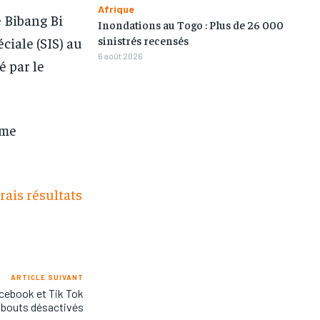
Afrique
e Bibang Bi
Inondations au Togo : Plus de 26 000
sinistrés recensés
éciale (SIS) au
6 août 2026
é par le
ime
rais résultats
ARTICLE SUIVANT
cebook et Tik Tok
abouts désactivés