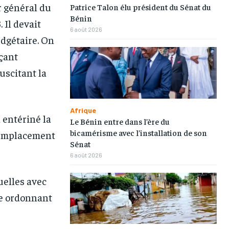
 général du
Patrice Talon élu président du Sénat du
Bénin
 Il devait
6 août 2026
udgétaire. On
nçant
uscitant la
1-MONTH
1-MONTH
/ month
/ month
Afrique
 entériné la
Le Bénin entre dans l’ère du
eeing to this tier, you are billed
eeing to this tier, you are billed
onth after the first one until you
onth after the first one until you
bicamérisme avec l’installation de son
remplacement
ut of the monthly subscription.
ut of the monthly subscription.
Sénat
6 août 2026
tuelles avec
te ordonnant