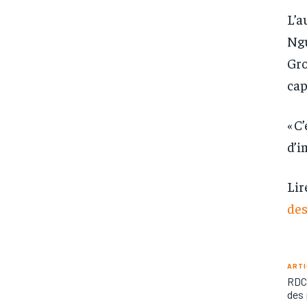
L’a
Ngu
Gro
cap
« C
d’i
Lir
des
ARTI
RDC 
des