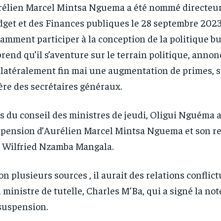
élien Marcel Mintsa Nguema a été nommé directeur
get et des Finances publiques le 28 septembre 2023.
amment participer à la conception de la politique b
rend qu’il s’aventure sur le terrain politique, anno
latéralement fin mai une augmentation de primes, s
RECOMMENDED
RECOMMENDED
ère des secrétaires généraux.
1-YEAR
1-YEAR
s du conseil des ministres de jeudi, Oligui Nguéma a
/ year
/ year
By agr
By agr
s and you
s and you
every m
every m
pension d’Aurélien Marcel Mintsa Nguema et son 
tly.
tly.
Pay now and you get access to exclusive
Pay now and you get access to exclusive
opt o
opt o
news and articles for a whole year.
news and articles for a whole year.
 Wilfried Nzamba Mangala.
on plusieurs sources , il aurait des relations conflic
 ministre de tutelle, Charles M’Ba, qui a signé la no
suspension.