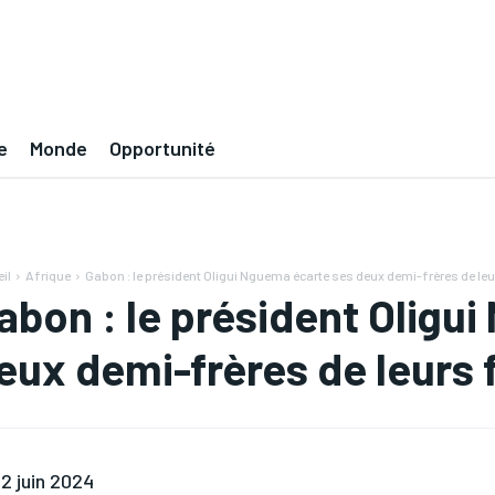
e
Monde
Opportunité
il
Afrique
Gabon : le président Oligui Nguema écarte ses deux demi-frères de leur
abon : le président Oligu
eux demi-frères de leurs 
2 juin 2024