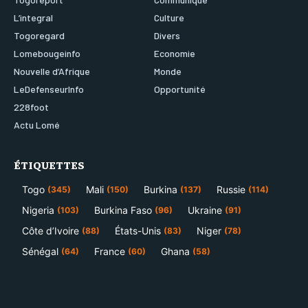
L’integral
Culture
Togoregard
Divers
Lomebougeinfo
Economie
Nouvelle d’Afrique
Monde
LeDefenseurInfo
Opportunité
228foot
Actu Lomé
ÉTIQUETTES
Togo
Mali
Burkina
Russie
(345)
(150)
(137)
(114)
Nigeria
Burkina Faso
Ukraine
(103)
(96)
(91)
Côte d’Ivoire
États-Unis
Niger
(88)
(83)
(78)
Sénégal
France
Ghana
(64)
(60)
(58)