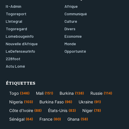
It-Admin
Afrique
Togoreport
Communiqué
L’integral
Culture
Togoregard
Divers
Lomebougeinfo
Economie
Nouvelle d’Afrique
Monde
LeDefenseurInfo
Opportunité
228foot
Actu Lomé
ÉTIQUETTES
Togo
Mali
Burkina
Russie
(346)
(151)
(138)
(114)
Nigeria
Burkina Faso
Ukraine
(103)
(96)
(91)
Côte d’Ivoire
États-Unis
Niger
(88)
(83)
(78)
Sénégal
France
Ghana
(64)
(60)
(58)