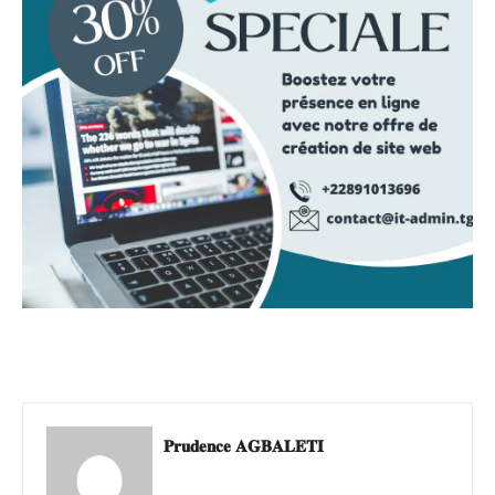
𝐏𝐫𝐮𝐝𝐞𝐧𝐜𝐞 𝐀𝐆𝐁𝐀𝐋𝐄𝐓𝐈