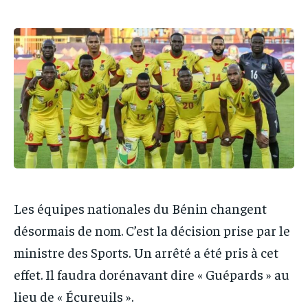
IT-ADMIN
IT-ADMIN
TOGOREPORT
TOGOREPORT
TOGOREPORT
TOGOREPORT
L’INTEGRAL
L’INTEGRAL
L’INTEGRAL
L’INTEGRAL
TOGOREGARD
TOGOREGARD
TOGOREGARD
TOGOREGARD
LOMEBOUGEINFO
LOMEBOUGEINFO
LOMEBOUGEINFO
LOMEBOUGEINFO
NOUVELLE D’AFRIQUE
NOUVELLE D’AFRIQUE
NOUVELLE D’AFRIQUE
NOUVELLE D’AFRIQUE
LEDEFENSEURINFO
LEDEFENSEURINFO
LEDEFENSEURINFO
LEDEFENSEURINFO
228FOOT
228FOOT
228FOOT
228FOOT
Les équipes nationales du Bénin changent
ACTU LOMÉ
ACTU LOMÉ
ACTU LOMÉ
ACTU LOMÉ
désormais de nom. C’est la décision prise par le
ministre des Sports. Un arrêté a été pris à cet
effet. Il faudra dorénavant dire « Guépards » au
lieu de « Écureuils ».