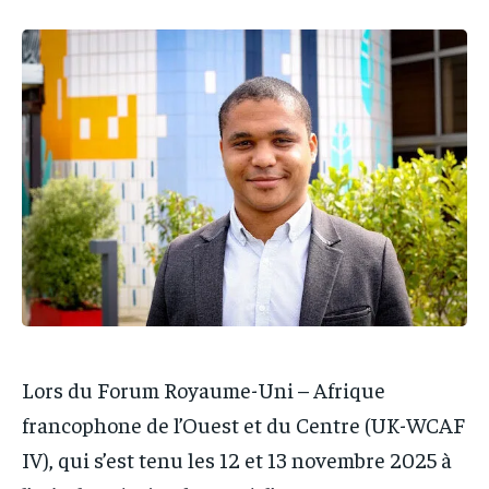
IT-ADMIN
IT-ADMIN
IT-ADMIN
IT-ADMIN
TOGOREPORT
TOGOREPORT
TOGOREPORT
TOGOREPORT
L’INTEGRAL
L’INTEGRAL
L’INTEGRAL
L’INTEGRAL
TOGOREGARD
TOGOREGARD
TOGOREGARD
TOGOREGARD
LOMEBOUGEINFO
LOMEBOUGEINFO
LOMEBOUGEINFO
LOMEBOUGEINFO
NOUVELLE D’AFRIQUE
NOUVELLE D’AFRIQUE
NOUVELLE D’AFRIQUE
NOUVELLE D’AFRIQUE
LEDEFENSEURINFO
LEDEFENSEURINFO
LEDEFENSEURINFO
LEDEFENSEURINFO
228FOOT
228FOOT
228FOOT
228FOOT
ACTU LOMÉ
ACTU LOMÉ
ACTU LOMÉ
ACTU LOMÉ
Lors du Forum Royaume-Uni – Afrique
francophone de l’Ouest et du Centre (UK-WCAF
IV), qui s’est tenu les 12 et 13 novembre 2025 à