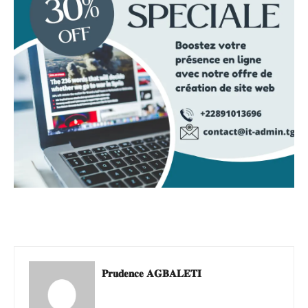
𝐏𝐫𝐮𝐝𝐞𝐧𝐜𝐞 𝐀𝐆𝐁𝐀𝐋𝐄𝐓𝐈