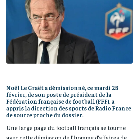
IT-ADMIN
IT-ADMIN
IT-ADMIN
IT-ADMIN
TOGOREPORT
TOGOREPORT
TOGOREPORT
TOGOREPORT
L’INTEGRAL
L’INTEGRAL
L’INTEGRAL
L’INTEGRAL
TOGOREGARD
TOGOREGARD
TOGOREGARD
TOGOREGARD
LOMEBOUGEINFO
LOMEBOUGEINFO
LOMEBOUGEINFO
LOMEBOUGEINFO
NOUVELLE D’AFRIQUE
NOUVELLE D’AFRIQUE
NOUVELLE D’AFRIQUE
NOUVELLE D’AFRIQUE
LEDEFENSEURINFO
LEDEFENSEURINFO
LEDEFENSEURINFO
LEDEFENSEURINFO
Noël Le Graët a démissionné, ce mardi 28
228FOOT
228FOOT
février, de son poste de président de la
228FOOT
228FOOT
ACTU LOMÉ
ACTU LOMÉ
Fédération française de football (FFF), a
ACTU LOMÉ
ACTU LOMÉ
appris la direction des sports de Radio France
de source proche du dossier.
Une large page du football français se tourne
avec cette démission de l’homme d’affaires de