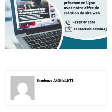
𝐏𝐫𝐮𝐝𝐞𝐧𝐜𝐞 𝐀𝐆𝐁𝐀𝐋𝐄𝐓𝐈