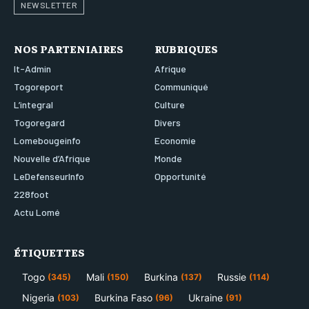
NEWSLETTER
NOS PARTENIAIRES
RUBRIQUES
It-Admin
Afrique
Togoreport
Communiqué
L’integral
Culture
Togoregard
Divers
Lomebougeinfo
Economie
Nouvelle d’Afrique
Monde
LeDefenseurInfo
Opportunité
228foot
Actu Lomé
ÉTIQUETTES
Togo
Mali
Burkina
Russie
(345)
(150)
(137)
(114)
Nigeria
Burkina Faso
Ukraine
(103)
(96)
(91)