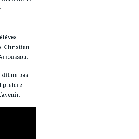
n
 élèves
, Christian
 Amoussou.
 dit ne pas
Il préfère
’avenir.