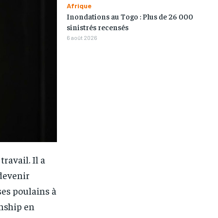
Afrique
Inondations au Togo : Plus de 26 000
sinistrés recensés
6 août 2026
avail. Il a
 devenir
1-MONTH
1-MONTH
 ses poulains à
/ month
/ month
onship en
eeing to this tier, you are billed
eeing to this tier, you are billed