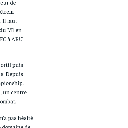
ueur de
onth after the first one until you
onth after the first one until you
ut of the monthly subscription.
ut of the monthly subscription.
’Xtrem
 Il faut
 du M1 en
ADFC à ABU
ortif puis
s. Depuis
mpionship.
, un centre
combat.
n’a pas hésité
le domaine de