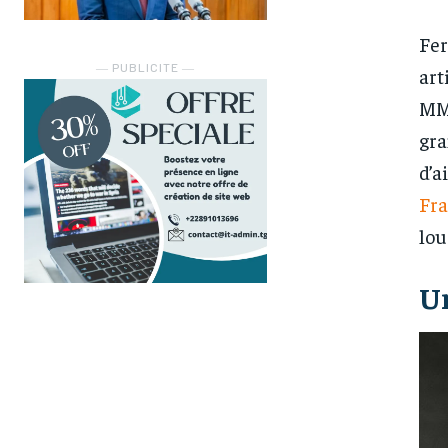
Fer
― PUBLICITE ―
art
MMA
gra
d’a
Fr
lou
U