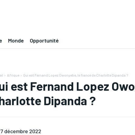
e
Monde
Opportunité
il
Afrique
Qui est Fernand Lopez Owonyebe, le fiancé de Charlotte Dipanda ?
ui est Fernand Lopez Owon
harlotte Dipanda ?
7 décembre 2022