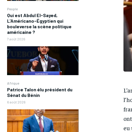
People
Qui est Abdul El-Sayed,
L’Américano-Égyptien qui
bouleverse la scène politique
américaine ?
7 août 2026
Afrique
L’a
Patrice Talon élu président du
Sénat du Bénin
l’h
6 août 2026
fra
ont
eu 