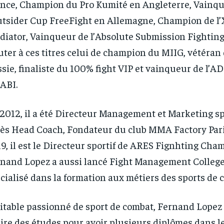
s and you
s and you
nce, Champion du Pro Kumité en Angleterre, Vainq
every m
every m
tly.
tly.
Pay now and you get access to exclusive
Pay now and you get access to exclusive
opt o
opt o
news and articles for a whole year.
news and articles for a whole year.
utsider Cup FreeFight en Allemagne, Champion de l
diator, Vainqueur de l’Absolute Submission Fighting.
uter à ces titres celui de champion du MIIG, vétéran
sie, finaliste du 100% fight VIP et vainqueur de l’
ABI.
2012, il a été Directeur Management et Marketing sp
ès Head Coach, Fondateur du club MMA Factory Pari
9, il est le Directeur sportif de ARES Fignhting Cha
nand Lopez a aussi lancé Fight Management College
cialisé dans la formation aux métiers des sports de 
itable passionné de sport de combat, Fernand Lopez 
aire des études pour avoir plusieurs diplômes dans 