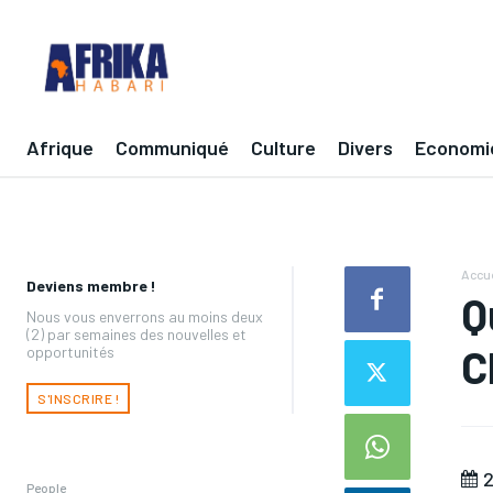
Afrique
Communiqué
Culture
Divers
Economi
Accue
Deviens membre !
Q
Nous vous enverrons au moins deux
(2) par semaines des nouvelles et
C
opportunités
S'INSCRIRE !
2
People