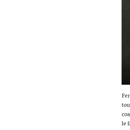
Fer
tou
FOREVER
FOREVER
coa
le 
/ forever
/ forever