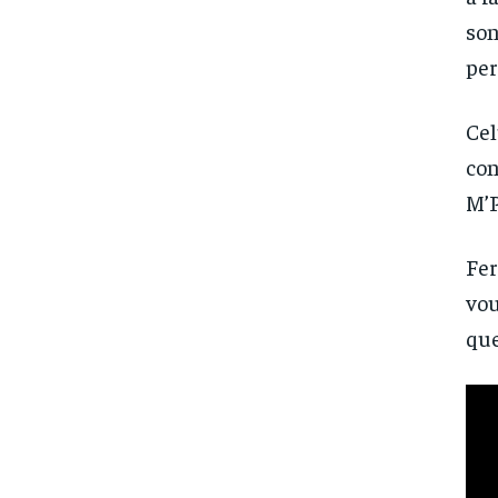
son
per
Cel
con
M’P
Fer
vou
que