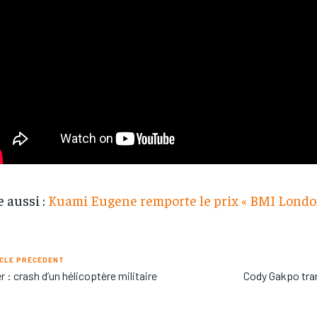
e aussi :
Kuami Eugene remporte le prix « BMI Londo
CLE PRÉCÉDENT
r : crash d’un hélicoptère militaire
Cody Gakpo tran