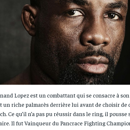
nand Lopez est un combattant qui se consacre à son tr
RECOMMENDED
RECOMMENDED
t un riche palmarès derrière lui avant de choisir de
ch. Ce qu’il n’a pas pu réussir dans le ring, il pousse
1-YEAR
1-YEAR
faire. Il fut Vainqueur du Pancrace Fighting Champi
/ year
/ year
By agr
By agr