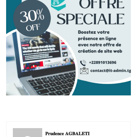
𝐏𝐫𝐮𝐝𝐞𝐧𝐜𝐞 𝐀𝐆𝐁𝐀𝐋𝐄𝐓𝐈