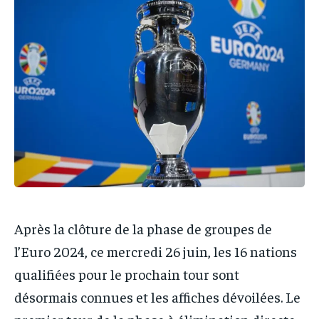
IT-ADMIN
IT-ADMIN
TOGOREPORT
TOGOREPORT
TOGOREPORT
TOGOREPORT
L’INTEGRAL
L’INTEGRAL
L’INTEGRAL
L’INTEGRAL
TOGOREGARD
TOGOREGARD
TOGOREGARD
TOGOREGARD
LOMEBOUGEINFO
LOMEBOUGEINFO
LOMEBOUGEINFO
LOMEBOUGEINFO
NOUVELLE D’AFRIQUE
NOUVELLE D’AFRIQUE
NOUVELLE D’AFRIQUE
NOUVELLE D’AFRIQUE
LEDEFENSEURINFO
LEDEFENSEURINFO
LEDEFENSEURINFO
LEDEFENSEURINFO
228FOOT
228FOOT
228FOOT
228FOOT
ACTU LOMÉ
ACTU LOMÉ
Après la clôture de la phase de groupes de
ACTU LOMÉ
ACTU LOMÉ
l’Euro 2024, ce mercredi 26 juin, les 16 nations
qualifiées pour le prochain tour sont
désormais connues et les affiches dévoilées. Le