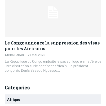
L’INTEGRAL
L’INTEGRAL
TOGOREGARD
TOGOREGARD
TOGOREGARD
TOGOREGARD
LOMEBOUGEINFO
LOMEBOUGEINFO
LOMEBOUGEINFO
LOMEBOUGEINFO
NOUVELLE D’AFRIQUE
NOUVELLE D’AFRIQUE
NOUVELLE D’AFRIQUE
NOUVELLE D’AFRIQUE
LEDEFENSEURINFO
LEDEFENSEURINFO
LEDEFENSEURINFO
LEDEFENSEURINFO
228FOOT
228FOOT
Le Congo annonce la suppression des visas
228FOOT
228FOOT
pour les Africains
ACTU LOMÉ
ACTU LOMÉ
Afrika Habari
-
27 mai 2026
ACTU LOMÉ
ACTU LOMÉ
La République du Congo emboîte le pas au Togo en matière de
libre circulation sur le continent africain. Le président
congolais Denis Sassou Nguesso...
Categories
Afrique