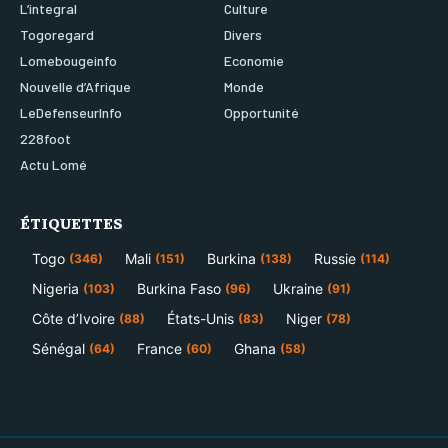
L’integral
Culture
Togoregard
Divers
Lomebougeinfo
Economie
Nouvelle d’Afrique
Monde
LeDefenseurInfo
Opportunité
228foot
Actu Lomé
ÉTIQUETTES
Togo
Mali
Burkina
Russie
(346)
(151)
(138)
(114)
Nigeria
Burkina Faso
Ukraine
(103)
(96)
(91)
Côte d’Ivoire
États-Unis
Niger
(88)
(83)
(78)
Sénégal
France
Ghana
(64)
(60)
(58)