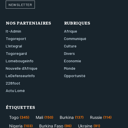
NEWSLETTER
NOS PARTENIAIRES
RUBRIQUES
It-Admin
Afrique
Togoreport
Communiqué
L’integral
Culture
Togoregard
Divers
Lomebougeinfo
Economie
Nouvelle d’Afrique
Monde
LeDefenseurInfo
Opportunité
228foot
Actu Lomé
ÉTIQUETTES
Togo
Mali
Burkina
Russie
(345)
(150)
(137)
(114)
Nigeria
Burkina Faso
Ukraine
(103)
(96)
(91)