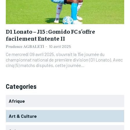
L’INTEGRAL
L’INTEGRAL
TOGOREGARD
TOGOREGARD
TOGOREGARD
TOGOREGARD
LOMEBOUGEINFO
LOMEBOUGEINFO
LOMEBOUGEINFO
LOMEBOUGEINFO
NOUVELLE D’AFRIQUE
NOUVELLE D’AFRIQUE
D1 Lonato – J15 : Gomido FC s’offre
NOUVELLE D’AFRIQUE
NOUVELLE D’AFRIQUE
facilement Entente II
LEDEFENSEURINFO
LEDEFENSEURINFO
LEDEFENSEURINFO
LEDEFENSEURINFO
𝐏𝐫𝐮𝐝𝐞𝐧𝐜𝐞 𝐀𝐆𝐁𝐀𝐋𝐄𝐓𝐈
-
10 avril 2025
228FOOT
228FOOT
Ce mercredi 09 avril 2025, s’ouvrait la 15e journée du
228FOOT
228FOOT
championnat national de première division (D1 Lonato). Avec
ACTU LOMÉ
ACTU LOMÉ
cinq (5) matchs disputés, cette journée...
ACTU LOMÉ
ACTU LOMÉ
Categories
Afrique
Art & Culture