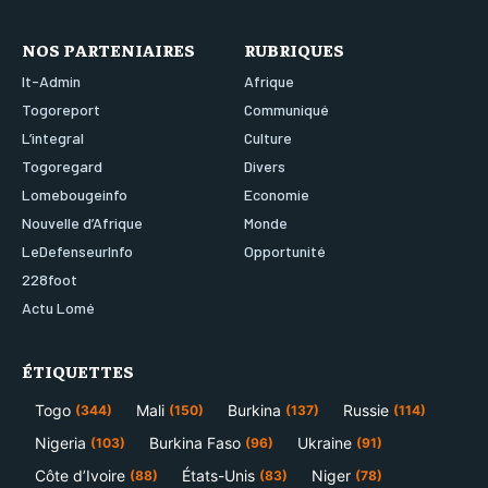
NOS PARTENIAIRES
RUBRIQUES
It-Admin
Afrique
Togoreport
Communiqué
L’integral
Culture
Togoregard
Divers
Lomebougeinfo
Economie
Nouvelle d’Afrique
Monde
LeDefenseurInfo
Opportunité
228foot
Actu Lomé
ÉTIQUETTES
Togo
Mali
Burkina
Russie
(344)
(150)
(137)
(114)
Nigeria
Burkina Faso
Ukraine
(103)
(96)
(91)
Côte d’Ivoire
États-Unis
Niger
(88)
(83)
(78)