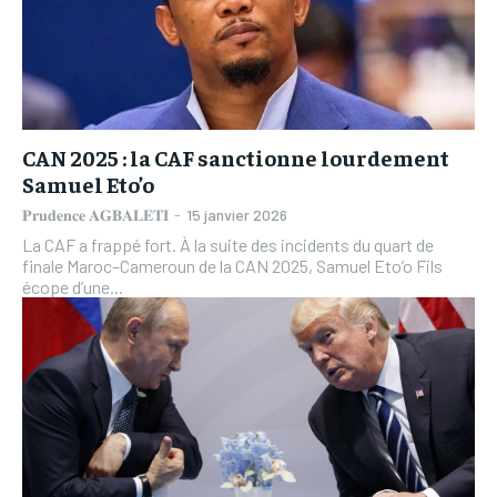
CAN 2025 : la CAF sanctionne lourdement
Samuel Eto’o
𝐏𝐫𝐮𝐝𝐞𝐧𝐜𝐞 𝐀𝐆𝐁𝐀𝐋𝐄𝐓𝐈
-
15 janvier 2026
La CAF a frappé fort. À la suite des incidents du quart de
finale Maroc–Cameroun de la CAN 2025, Samuel Eto’o Fils
écope d’une...