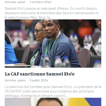
Antoine Junior
-
1 octobre 2024
Samuel Eto'o passe un sale quart d’heure. En conflit depuis
plusieurs mois avec le ministère des Sports camerounais et
le sélectionneur Marc Brys, le...
La CAF sanctionne Samuel Eto’o
Antoine Junior
-
5 juillet 2024
La sanction est tombée pour Samuel Eto'o. Le président de la
FECAFOOT a été sanctionné pour violation des principes
d'éthique, d'intégrité et d'esprit sportif...