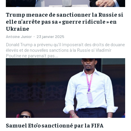
Trump menace de sanctionner la Russie si
elle n’arrête pas sa « guerre ridicule » en
Ukraine
Antoine Junior
-
23 janvier 2025
Donald Trump a prévenu qu'il imposerait des droits de douane
élevés et de nouvelles sanctions à la Russie si Vladimir
Poutine ne parvenait pas...
Samuel Eto’o sanctionné par la FIFA