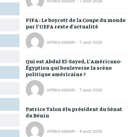
AFRIKA HABARI
-
7 août 2026
TOGOREGARD
TOGOREGARD
TOGOREGARD
TOGOREGARD
LOMEBOUGEINFO
LOMEBOUGEINFO
LOMEBOUGEINFO
LOMEBOUGEINFO
FIFA : Le boycott de la Coupe du monde
par l’UEFA reste d’actualité
NOUVELLE D’AFRIQUE
NOUVELLE D’AFRIQUE
NOUVELLE D’AFRIQUE
NOUVELLE D’AFRIQUE
LEDEFENSEURINFO
LEDEFENSEURINFO
LEDEFENSEURINFO
LEDEFENSEURINFO
AFRIKA HABARI
-
7 août 2026
228FOOT
228FOOT
228FOOT
228FOOT
Qui est Abdul El-Sayed, L’Américano-
ACTU LOMÉ
ACTU LOMÉ
ACTU LOMÉ
ACTU LOMÉ
Égyptien qui bouleverse la scène
politique américaine ?
AFRIKA HABARI
-
7 août 2026
1-MONTH
1-MONTH
Patrice Talon élu président du Sénat
du Bénin
/ month
/ month
eeing to this tier, you are billed
eeing to this tier, you are billed
onth after the first one until you
onth after the first one until you
ut of the monthly subscription.
ut of the monthly subscription.
AFRIKA HABARI
-
6 août 2026