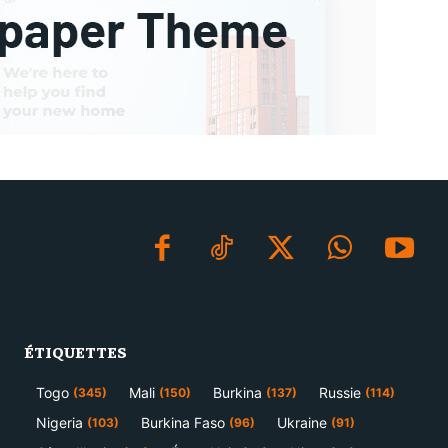
ÉTIQUETTES
Togo
Mali
Burkina
Russie
(345)
(150)
(137)
(114)
Nigeria
Burkina Faso
Ukraine
(103)
(96)
(91)