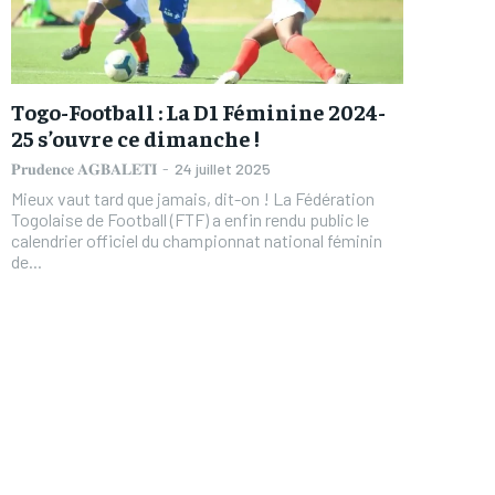
Togo-Football : La D1 Féminine 2024-
25 s’ouvre ce dimanche !
𝐏𝐫𝐮𝐝𝐞𝐧𝐜𝐞 𝐀𝐆𝐁𝐀𝐋𝐄𝐓𝐈
-
24 juillet 2025
Mieux vaut tard que jamais, dit-on ! La Fédération
Togolaise de Football (FTF) a enfin rendu public le
calendrier officiel du championnat national féminin
de...
FOREVER
FOREVER
/ forever
/ forever
Sign up with just an email addres
Sign up with just an email addres
get access to this tier instan
get access to this tier instan