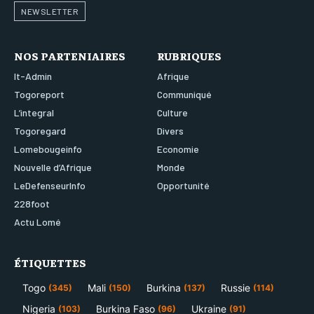
NEWSLETTER
NOS PARTENIAIRES
RUBRIQUES
It-Admin
Afrique
Togoreport
Communiqué
L’integral
Culture
Togoregard
Divers
Lomebougeinfo
Economie
Nouvelle d’Afrique
Monde
LeDefenseurInfo
Opportunité
228foot
Actu Lomé
ÉTIQUETTES
Togo
Mali
Burkina
Russie
(345)
(150)
(137)
(114)
Nigeria
Burkina Faso
Ukraine
(103)
(96)
(91)