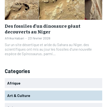
L’INTEGRAL
L’INTEGRAL
TOGOREGARD
TOGOREGARD
TOGOREGARD
TOGOREGARD
LOMEBOUGEINFO
LOMEBOUGEINFO
LOMEBOUGEINFO
LOMEBOUGEINFO
NOUVELLE D’AFRIQUE
NOUVELLE D’AFRIQUE
Des fossiles d’un dinosaure géant
NOUVELLE D’AFRIQUE
NOUVELLE D’AFRIQUE
decouverts au Niger
LEDEFENSEURINFO
LEDEFENSEURINFO
LEDEFENSEURINFO
LEDEFENSEURINFO
Afrika Habari
-
23 février 2026
228FOOT
228FOOT
Sur un site désertique et aride du Sahara au Niger, des
228FOOT
228FOOT
scientifiques ont mis au jour les fossiles d'une nouvelle
ACTU LOMÉ
ACTU LOMÉ
espèce de Spinosaurus, parmi...
ACTU LOMÉ
ACTU LOMÉ
Categories
Afrique
Art & Culture