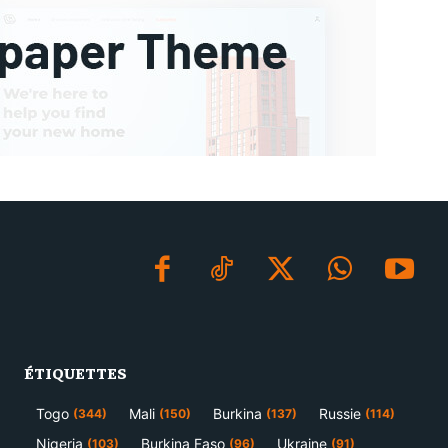
ÉTIQUETTES
Togo
Mali
Burkina
Russie
(344)
(150)
(137)
(114)
Nigeria
Burkina Faso
Ukraine
(103)
(96)
(91)