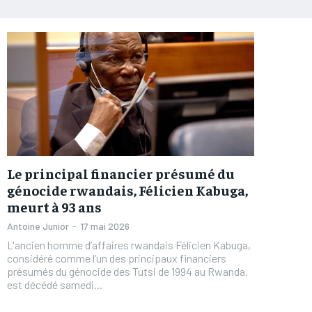
Le principal financier présumé du
génocide rwandais, Félicien Kabuga,
meurt à 93 ans
Antoine Junior
-
17 mai 2026
L'ancien homme d’affaires rwandais Félicien Kabuga,
considéré comme l’un des principaux financiers
présumés du génocide des Tutsi de 1994 au Rwanda,
est décédé samedi...