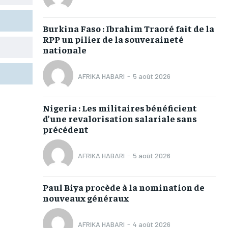
TOGOREGARD
TOGOREGARD
TOGOREGARD
TOGOREGARD
Burkina Faso : Ibrahim Traoré fait de la
LOMEBOUGEINFO
LOMEBOUGEINFO
LOMEBOUGEINFO
LOMEBOUGEINFO
RPP un pilier de la souveraineté
NOUVELLE D’AFRIQUE
NOUVELLE D’AFRIQUE
NOUVELLE D’AFRIQUE
NOUVELLE D’AFRIQUE
nationale
LEDEFENSEURINFO
LEDEFENSEURINFO
LEDEFENSEURINFO
LEDEFENSEURINFO
AFRIKA HABARI
-
5 août 2026
228FOOT
228FOOT
228FOOT
228FOOT
ACTU LOMÉ
ACTU LOMÉ
ACTU LOMÉ
ACTU LOMÉ
Nigeria : Les militaires bénéficient
d’une revalorisation salariale sans
précédent
AFRIKA HABARI
-
5 août 2026
1-MONTH
1-MONTH
Paul Biya procède à la nomination de
/ month
/ month
nouveaux généraux
eeing to this tier, you are billed
eeing to this tier, you are billed
onth after the first one until you
onth after the first one until you
ut of the monthly subscription.
ut of the monthly subscription.
AFRIKA HABARI
-
4 août 2026