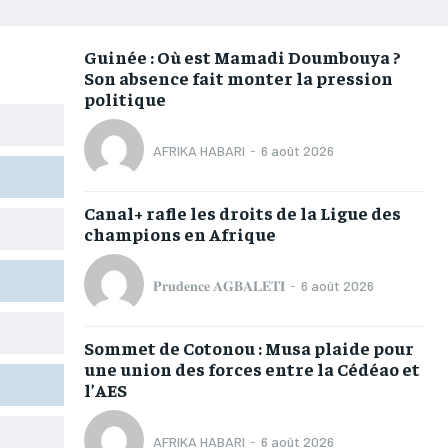
AFRIQUE
AFRIQUE
AFRIQUE
AFRIQUE
COMMUNIQUÉ
COMMUNIQUÉ
COMMUNIQUÉ
COMMUNIQUÉ
Guinée : Où est Mamadi Doumbouya ?
Son absence fait monter la pression
CULTURE
CULTURE
CULTURE
CULTURE
politique
DIVERS
DIVERS
DIVERS
DIVERS
AFRIKA HABARI
-
6 août 2026
ECONOMIE
ECONOMIE
ECONOMIE
ECONOMIE
MONDE
MONDE
MONDE
MONDE
Canal+ rafle les droits de la Ligue des
champions en Afrique
OPPORTUNITÉ
OPPORTUNITÉ
OPPORTUNITÉ
OPPORTUNITÉ
𝐏𝐫𝐮𝐝𝐞𝐧𝐜𝐞 𝐀𝐆𝐁𝐀𝐋𝐄𝐓𝐈
-
6 août 2026
PARTENAIRES
PARTENAIRES
PARTENAIRES
PARTENAIRES
Sommet de Cotonou : Musa plaide pour
IT-ADMIN
IT-ADMIN
IT-ADMIN
IT-ADMIN
une union des forces entre la Cédéao et
l’AES
TOGOREPORT
TOGOREPORT
TOGOREPORT
TOGOREPORT
L’INTEGRAL
L’INTEGRAL
L’INTEGRAL
L’INTEGRAL
AFRIKA HABARI
-
6 août 2026