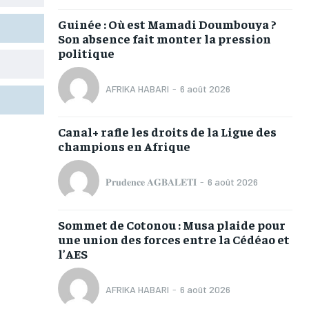
TOGOREGARD
TOGOREGARD
TOGOREGARD
TOGOREGARD
Guinée : Où est Mamadi Doumbouya ?
LOMEBOUGEINFO
LOMEBOUGEINFO
LOMEBOUGEINFO
LOMEBOUGEINFO
Son absence fait monter la pression
politique
NOUVELLE D’AFRIQUE
NOUVELLE D’AFRIQUE
NOUVELLE D’AFRIQUE
NOUVELLE D’AFRIQUE
LEDEFENSEURINFO
LEDEFENSEURINFO
LEDEFENSEURINFO
LEDEFENSEURINFO
AFRIKA HABARI
-
6 août 2026
228FOOT
228FOOT
228FOOT
228FOOT
Canal+ rafle les droits de la Ligue des
ACTU LOMÉ
ACTU LOMÉ
ACTU LOMÉ
ACTU LOMÉ
champions en Afrique
𝐏𝐫𝐮𝐝𝐞𝐧𝐜𝐞 𝐀𝐆𝐁𝐀𝐋𝐄𝐓𝐈
-
6 août 2026
Sommet de Cotonou : Musa plaide pour
1-MONTH
1-MONTH
une union des forces entre la Cédéao et
l’AES
/ month
/ month
eeing to this tier, you are billed
eeing to this tier, you are billed
onth after the first one until you
onth after the first one until you
AFRIKA HABARI
-
6 août 2026
ut of the monthly subscription.
ut of the monthly subscription.