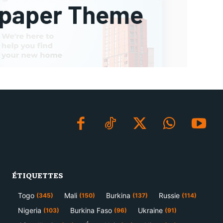
ÉTIQUETTES
Togo
Mali
Burkina
Russie
(345)
(150)
(137)
(114)
Nigeria
Burkina Faso
Ukraine
(103)
(96)
(91)