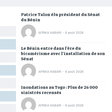
AFRIQUE
AFRIQUE
AFRIQUE
AFRIQUE
COMMUNIQUÉ
COMMUNIQUÉ
COMMUNIQUÉ
COMMUNIQUÉ
Patrice Talon élu président du Sénat
du Bénin
CULTURE
CULTURE
CULTURE
CULTURE
DIVERS
DIVERS
DIVERS
DIVERS
AFRIKA HABARI
-
6 août 2026
ECONOMIE
ECONOMIE
ECONOMIE
ECONOMIE
Le Bénin entre dans l’ère du
MONDE
MONDE
MONDE
MONDE
bicamérisme avec l’installation de son
Sénat
OPPORTUNITÉ
OPPORTUNITÉ
OPPORTUNITÉ
OPPORTUNITÉ
AFRIKA HABARI
-
6 août 2026
PARTENAIRES
PARTENAIRES
PARTENAIRES
PARTENAIRES
Inondations au Togo : Plus de 26 000
IT-ADMIN
IT-ADMIN
IT-ADMIN
IT-ADMIN
sinistrés recensés
TOGOREPORT
TOGOREPORT
TOGOREPORT
TOGOREPORT
AFRIKA HABARI
-
6 août 2026
L’INTEGRAL
L’INTEGRAL
L’INTEGRAL
L’INTEGRAL