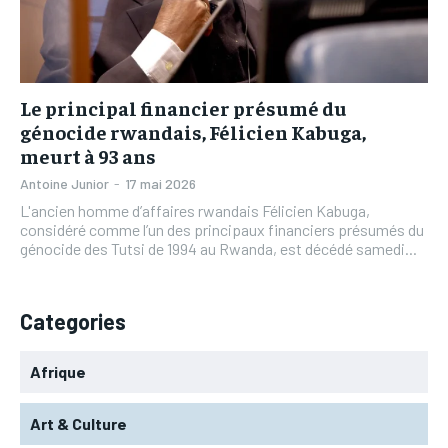
L’INTEGRAL
L’INTEGRAL
TOGOREGARD
TOGOREGARD
TOGOREGARD
TOGOREGARD
LOMEBOUGEINFO
LOMEBOUGEINFO
LOMEBOUGEINFO
LOMEBOUGEINFO
NOUVELLE D’AFRIQUE
NOUVELLE D’AFRIQUE
Le principal financier présumé du
NOUVELLE D’AFRIQUE
NOUVELLE D’AFRIQUE
génocide rwandais, Félicien Kabuga,
LEDEFENSEURINFO
LEDEFENSEURINFO
meurt à 93 ans
LEDEFENSEURINFO
LEDEFENSEURINFO
228FOOT
228FOOT
Antoine Junior
-
17 mai 2026
228FOOT
228FOOT
L'ancien homme d’affaires rwandais Félicien Kabuga,
ACTU LOMÉ
ACTU LOMÉ
considéré comme l’un des principaux financiers présumés du
ACTU LOMÉ
ACTU LOMÉ
génocide des Tutsi de 1994 au Rwanda, est décédé samedi...
Categories
Afrique
Art & Culture